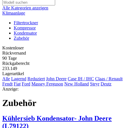
Alle Kategorien anzeigen
Klimaanlage
Filtertrockner
Kompressor
Kondensator
Zubehör
Kostenloser
Rückversand
90 Tage
Rückgaberecht
233.149
Lagerartikel
Alle
Lagernd
Reduziert
John Deere
Case IH / IHC
Claas / Renault
Fendt
Fiat
Ford
Massey Ferguson
New Holland
Steyr
Deutz
Anzeige:
Zubehör
Kühlersieb Kondensator- John Deere
(L79122)