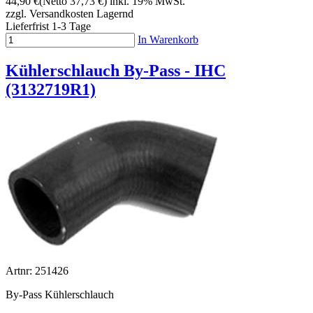
44,90 €
(Netto 37,73 €)
inkl. 19% MwSt.
zzgl. Versandkosten
Lagernd
Lieferfrist 1-3 Tage
In Warenkorb
Kühlerschlauch By-Pass - IHC
(3132719R1)
Artnr: 251426
By-Pass Kühlerschlauch