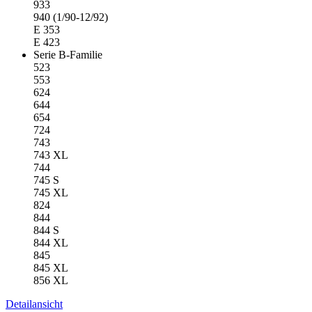
933
940 (1/90-12/92)
E 353
E 423
Serie B-Familie
523
553
624
644
654
724
743
743 XL
744
745 S
745 XL
824
844
844 S
844 XL
845
845 XL
856 XL
Detailansicht