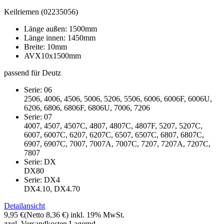
Keilriemen (02235056)
Länge außen: 1500mm
Länge innen: 1450mm
Breite: 10mm
AVX10x1500mm
passend für Deutz
Serie: 06
2506, 4006, 4506, 5006, 5206, 5506, 6006, 6006F, 6006U,
6206, 6806, 6806F, 6806U, 7006, 7206
Serie: 07
4007, 4507, 4507C, 4807, 4807C, 4807F, 5207, 5207C,
6007, 6007C, 6207, 6207C, 6507, 6507C, 6807, 6807C,
6907, 6907C, 7007, 7007A, 7007C, 7207, 7207A, 7207C,
7807
Serie: DX
DX80
Serie: DX4
DX4.10, DX4.70
Detailansicht
9,95 €
(Netto 8,36 €)
inkl. 19% MwSt.
zzgl. Versandkosten
Lagernd