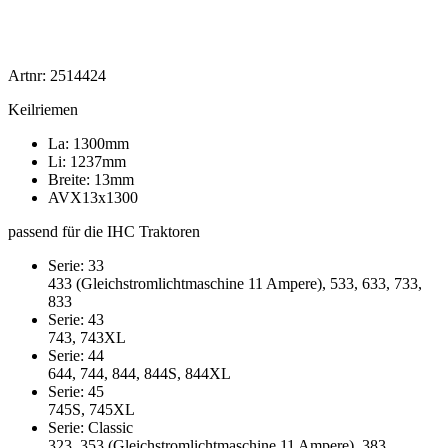
Artnr: 2514424
Keilriemen
La: 1300mm
Li: 1237mm
Breite: 13mm
AVX13x1300
passend für die IHC Traktoren
Serie: 33
433 (Gleichstromlichtmaschine 11 Ampere), 533, 633, 733,
833
Serie: 43
743, 743XL
Serie: 44
644, 744, 844, 844S, 844XL
Serie: 45
745S, 745XL
Serie: Classic
323, 353 (Gleichstromlichtmaschine 11 Ampere), 383