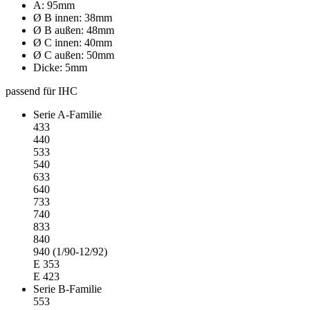
A: 95mm
Ø B innen: 38mm
Ø B außen: 48mm
Ø C innen: 40mm
Ø C außen: 50mm
Dicke: 5mm
passend für IHC
Serie A-Familie
433
440
533
540
633
640
733
740
833
840
940 (1/90-12/92)
E 353
E 423
Serie B-Familie
553