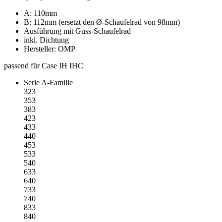
A: 110mm
B: 112mm (ersetzt den Ø-Schaufelrad von 98mm)
Ausführung mit Guss-Schaufelrad
inkl. Dichtung
Hersteller: OMP
passend für Case IH IHC
Serie A-Familie
323
353
383
423
433
440
453
533
540
633
640
733
740
833
840