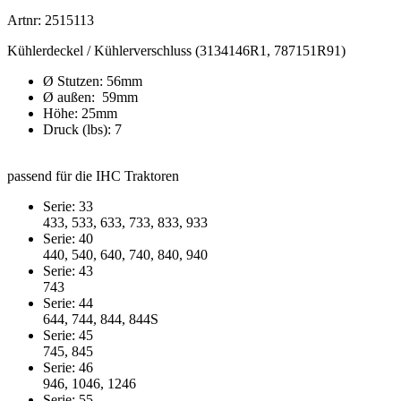
Artnr: 2515113
Kühlerdeckel / Kühlerverschluss (3134146R1, 787151R91)
Ø Stutzen: 56mm
Ø außen: 59mm
Höhe: 25mm
Druck (lbs): 7
passend für die IHC Traktoren
Serie: 33
433, 533, 633, 733, 833, 933
Serie: 40
440, 540, 640, 740, 840, 940
Serie: 43
743
Serie: 44
644, 744, 844, 844S
Serie: 45
745, 845
Serie: 46
946, 1046, 1246
Serie: 55