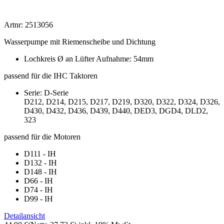
Artnr: 2513056
Wasserpumpe mit Riemenscheibe und Dichtung
Lochkreis Ø an Lüfter Aufnahme: 54mm
passend für die IHC Taktoren
Serie: D-Serie
D212, D214, D215, D217, D219, D320, D322, D324, D326,
D430, D432, D436, D439, D440, DED3, DGD4, DLD2,
323
passend für die Motoren
D111 - IH
D132 - IH
D148 - IH
D66 - IH
D74 - IH
D99 - IH
Detailansicht