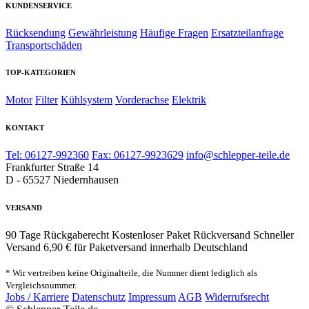
KUNDENSERVICE
Rücksendung
Gewährleistung
Häufige Fragen
Ersatzteilanfrage
Transportschäden
TOP-KATEGORIEN
Motor
Filter
Kühlsystem
Vorderachse
Elektrik
KONTAKT
Tel: 06127-992360
Fax: 06127-9923629
info@schlepper-teile.de
Frankfurter Straße 14
D - 65527 Niedernhausen
VERSAND
90 Tage Rückgaberecht
Kostenloser Paket Rückversand
Schneller
Versand
6,90 € für Paketversand innerhalb Deutschland
* Wir vertreiben keine Originalteile, die Nummer dient lediglich als
Vergleichsnummer.
Jobs / Karriere
Datenschutz
Impressum
AGB
Widerrufsrecht