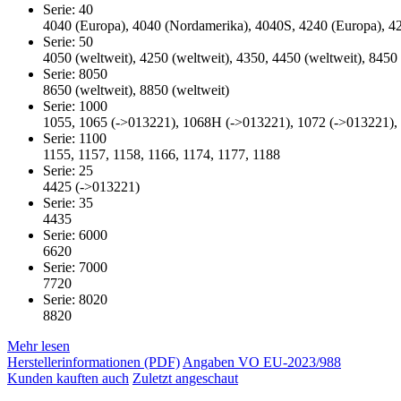
Serie: 40
4040 (Europa), 4040 (Nordamerika), 4040S, 4240 (Europa), 4
Serie: 50
4050 (weltweit), 4250 (weltweit), 4350, 4450 (weltweit), 8450 
Serie: 8050
8650 (weltweit), 8850 (weltweit)
Serie: 1000
1055, 1065 (->013221), 1068H (->013221), 1072 (->013221),
Serie: 1100
1155, 1157, 1158, 1166, 1174, 1177, 1188
Serie: 25
4425 (->013221)
Serie: 35
4435
Serie: 6000
6620
Serie: 7000
7720
Serie: 8020
8820
Mehr lesen
Herstellerinformationen (PDF)
Angaben VO EU-2023/988
Kunden kauften auch
Zuletzt angeschaut