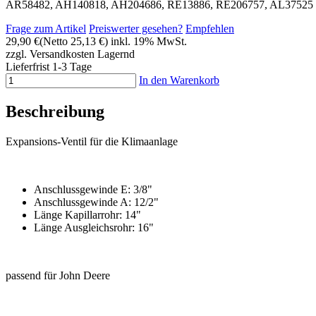
AR58482, AH140818, AH204686, RE13886, RE206757, AL37525
Frage zum Artikel
Preiswerter gesehen?
Empfehlen
29,90 €
(Netto 25,13 €)
inkl. 19% MwSt.
zzgl. Versandkosten
Lagernd
Lieferfrist 1-3 Tage
In den Warenkorb
Beschreibung
Expansions-Ventil für die Klimaanlage
Anschlussgewinde E: 3/8"
Anschlussgewinde A: 12/2"
Länge Kapillarrohr: 14"
Länge Ausgleichsrohr: 16"
passend für John Deere