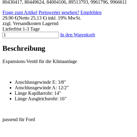
80430417, 80449624, 84004106, 89513793, 9961796, 9966611
Frage zum Artikel
Preiswerter gesehen?
Empfehlen
29,90 €
(Netto 25,13 €)
inkl. 19% MwSt.
zzgl. Versandkosten
Lagernd
Lieferfrist 1-3 Tage
In den Warenkorb
Beschreibung
Expansions-Ventil für die Klimaanlage
Anschlussgewinde E: 3/8"
Anschlussgewinde A: 12/2"
Länge Kapillarrohr: 14"
Länge Ausgleichsrohr: 16"
passend für Ford