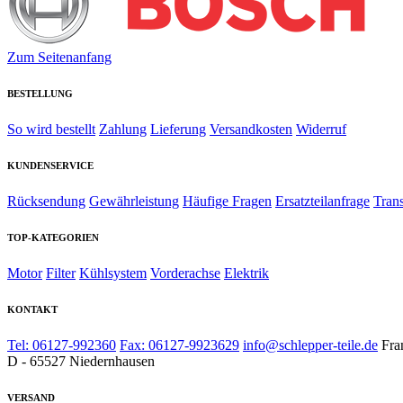
Zum Seitenanfang
BESTELLUNG
So wird bestellt
Zahlung
Lieferung
Versandkosten
Widerruf
KUNDENSERVICE
Rücksendung
Gewährleistung
Häufige Fragen
Ersatzteilanfrage
Tran
TOP-KATEGORIEN
Motor
Filter
Kühlsystem
Vorderachse
Elektrik
KONTAKT
Tel: 06127-992360
Fax: 06127-9923629
info@schlepper-teile.de
Fra
D - 65527 Niedernhausen
VERSAND