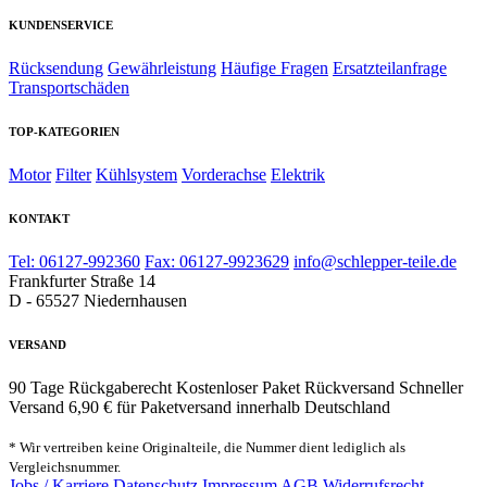
KUNDENSERVICE
Rücksendung
Gewährleistung
Häufige Fragen
Ersatzteilanfrage
Transportschäden
TOP-KATEGORIEN
Motor
Filter
Kühlsystem
Vorderachse
Elektrik
KONTAKT
Tel: 06127-992360
Fax: 06127-9923629
info@schlepper-teile.de
Frankfurter Straße 14
D - 65527 Niedernhausen
VERSAND
90 Tage Rückgaberecht
Kostenloser Paket Rückversand
Schneller
Versand
6,90 € für Paketversand innerhalb Deutschland
* Wir vertreiben keine Originalteile, die Nummer dient lediglich als
Vergleichsnummer.
Jobs / Karriere
Datenschutz
Impressum
AGB
Widerrufsrecht