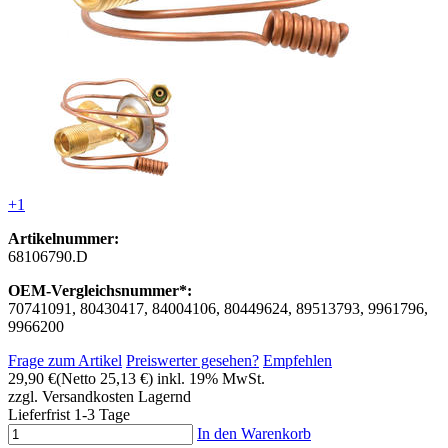
+1
Artikelnummer:
68106790.D
OEM-Vergleichsnummer*:
70741091, 80430417, 84004106, 80449624, 89513793, 9961796,
9966200
Frage zum Artikel
Preiswerter gesehen?
Empfehlen
29,90 €
(Netto 25,13 €)
inkl. 19% MwSt.
zzgl. Versandkosten
Lagernd
Lieferfrist 1-3 Tage
In den Warenkorb