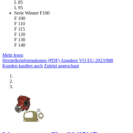
L 85
L 95
Serie Winner F100
F 100
F 110
F 115
F 120
F 130
F 140
Mehr lesen
Herstellerinformationen (PDF)
Angaben VO EU-2023/988
Kunden kauften auch
Zuletzt angeschaut