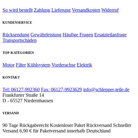
So wird bestellt
Zahlung
Lieferung
Versandkosten
Widerruf
KUNDENSERVICE
Rücksendung
Gewährleistung
Häufige Fragen
Ersatzteilanfrage
Transportschäden
TOP-KATEGORIEN
Motor
Filter
Kühlsystem
Vorderachse
Elektrik
KONTAKT
Tel: 06127-992360
Fax: 06127-9923629
info@schlepper-teile.de
Frankfurter Straße 14
D - 65527 Niedernhausen
VERSAND
90 Tage Rückgaberecht
Kostenloser Paket Rückversand
Schneller
Versand
6,90 € für Paketversand innerhalb Deutschland