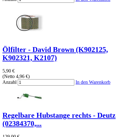
Ölfilter - David Brown (K902125,
K902321, K2107)
5,90 €
(Netto 4,96 €)
Anzahl
In den Warenkorb
Regelbare Hubstange rechts - Deutz
(02384370,...
129,00 €