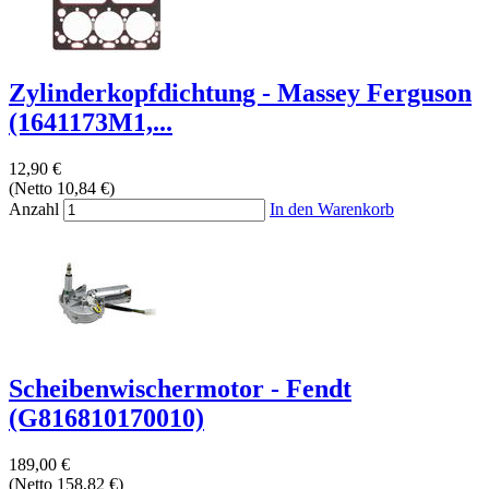
Zylinderkopfdichtung - Massey Ferguson
(1641173M1,...
12,90 €
(Netto 10,84 €)
Anzahl
In den Warenkorb
Scheibenwischermotor - Fendt
(G816810170010)
189,00 €
(Netto 158,82 €)