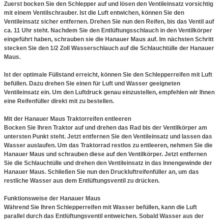
Zuerst bocken Sie den Schlepper auf und lösen den Ventileinsatz vorsichtig
mit einem Ventilschrauber. Ist die Luft entwichen, können Sie den
Ventileinsatz sicher entfernen. Drehen Sie nun den Reifen, bis das Ventil auf
ca. 11 Uhr steht. Nachdem Sie den Entlüftungsschlauch in den Ventilkörper
eingeführt haben, schrauben sie die Hanauer Maus auf. Im nächsten Schritt
stecken Sie den 1/2 Zoll Wasserschlauch auf die Schlauchtülle der Hanauer
Maus.
Ist der optimale Füllstand erreicht, können Sie den Schlepperreifen mit Luft
befüllen. Dazu drehen Sie einen für Luft und Wasser geeigneten
Ventileinsatz ein. Um den Luftdruck genau einzustellen, empfehlen wir Ihnen
eine Reifenfüller direkt mit zu bestellen.
Mit der Hanauer Maus Traktorreifen entleeren
Bocken Sie Ihren Traktor auf und drehen das Rad bis der Ventilkörper am
untersten Punkt steht. Jetzt entfernen Sie den Ventileinsatz und lassen das
Wasser auslaufen. Um das Traktorrad restlos zu entleeren, nehmen Sie die
Hanauer Maus und schrauben diese auf den Ventilkörper. Jetzt entfernen
Sie die Schlauchtülle und drehen den Ventileinsatz in das Innengewinde der
Hanauer Maus. Schließen Sie nun den Druckluftreifenfüller an, um das
restliche Wasser aus dem Entlüftungsventil zu drücken.
Funktionsweise der Hanauer Maus
Während Sie Ihren Schlepperreifen mit Wasser befüllen, kann die Luft
parallel durch das Entlüftungsventil entweichen. Sobald Wasser aus der