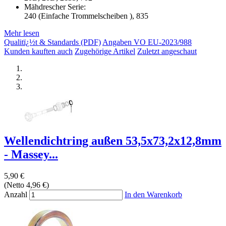
Mähdrescher Serie:
240 (Einfache Trommelscheiben ), 835
Mehr lesen
Qualitï¿½t & Standards (PDF)
Angaben VO EU-2023/988
Kunden kauften auch
Zugehörige Artikel
Zuletzt angeschaut
Wellendichtring außen 53,5x73,2x12,8mm
- Massey...
5,90 €
(Netto 4,96 €)
Anzahl
In den Warenkorb