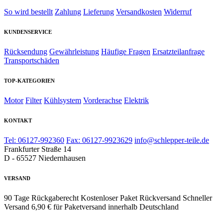
So wird bestellt
Zahlung
Lieferung
Versandkosten
Widerruf
KUNDENSERVICE
Rücksendung
Gewährleistung
Häufige Fragen
Ersatzteilanfrage
Transportschäden
TOP-KATEGORIEN
Motor
Filter
Kühlsystem
Vorderachse
Elektrik
KONTAKT
Tel: 06127-992360
Fax: 06127-9923629
info@schlepper-teile.de
Frankfurter Straße 14
D - 65527 Niedernhausen
VERSAND
90 Tage Rückgaberecht
Kostenloser Paket Rückversand
Schneller
Versand
6,90 € für Paketversand innerhalb Deutschland