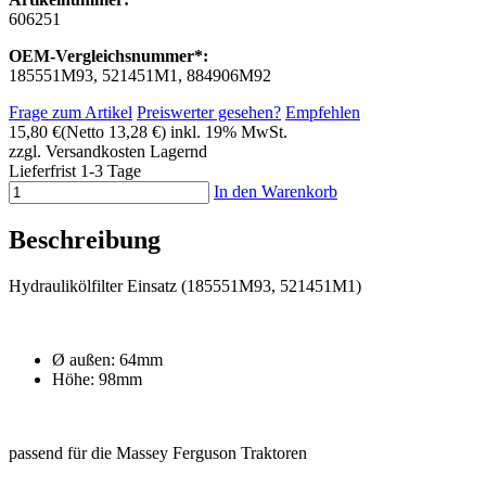
606251
OEM-Vergleichsnummer*:
185551M93, 521451M1, 884906M92
Frage zum Artikel
Preiswerter gesehen?
Empfehlen
15,80 €
(Netto 13,28 €)
inkl. 19% MwSt.
zzgl. Versandkosten
Lagernd
Lieferfrist 1-3 Tage
In den Warenkorb
Beschreibung
Hydraulikölfilter Einsatz (185551M93, 521451M1)
Ø außen: 64mm
Höhe: 98mm
passend für die Massey Ferguson Traktoren