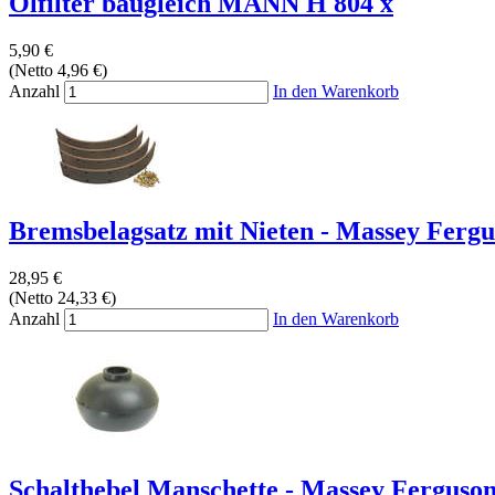
Ölfilter baugleich MANN H 804 x
5,90 €
(Netto 4,96 €)
Anzahl
In den Warenkorb
Bremsbelagsatz mit Nieten - Massey Fergus
28,95 €
(Netto 24,33 €)
Anzahl
In den Warenkorb
Schalthebel Manschette - Massey Ferguson