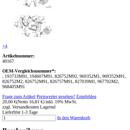
+4
Artikelnummer:
40167
OEM-Vergleichsnummer*:
, 193733M91, 194607M91, 826752M92, 969352M1, 969352M91,
826752M2, 826752M91, 826757M91, 827039M1, 967702M2,
968405M91
Frage zum Artikel
Preiswerter gesehen?
Empfehlen
20,00 €
(Netto 16,81 €)
inkl. 19% MwSt.
zzgl. Versandkosten
Lagernd
Lieferfrist 1-3 Tage
In den Warenkorb