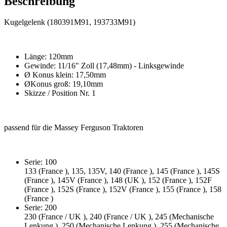
Beschreibung
Kugelgelenk (180391M91, 193733M91)
Länge: 120mm
Gewinde: 11/16" Zoll (17,48mm) - Linksgewinde
Ø Konus klein: 17,50mm
ØKonus groß: 19,10mm
Skizze / Position Nr. 1
passend für die Massey Ferguson Traktoren
Serie: 100
133 (France ), 135, 135V, 140 (France ), 145 (France ), 145S
(France ), 145V (France ), 148 (UK ), 152 (France ), 152F
(France ), 152S (France ), 152V (France ), 155 (France ), 158
(France )
Serie: 200
230 (France / UK ), 240 (France / UK ), 245 (Mechanische
Lenkung ), 250 (Mechanische Lenkung ), 255 (Mechanische