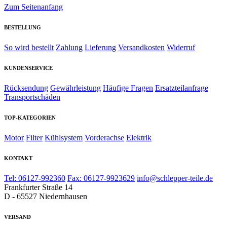
Zum Seitenanfang
BESTELLUNG
So wird bestellt
Zahlung
Lieferung
Versandkosten
Widerruf
KUNDENSERVICE
Rücksendung
Gewährleistung
Häufige Fragen
Ersatzteilanfrage
Transportschäden
TOP-KATEGORIEN
Motor
Filter
Kühlsystem
Vorderachse
Elektrik
KONTAKT
Tel: 06127-992360
Fax: 06127-9923629
info@schlepper-teile.de
Frankfurter Straße 14
D - 65527 Niedernhausen
VERSAND