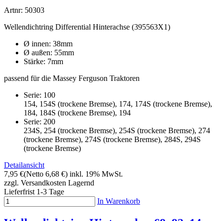
Artnr: 50303
Wellendichtring Differential Hinterachse (395563X1)
Ø innen: 38mm
Ø außen: 55mm
Stärke: 7mm
passend für die Massey Ferguson Traktoren
Serie: 100
154, 154S (trockene Bremse), 174, 174S (trockene Bremse),
184, 184S (trockene Bremse), 194
Serie: 200
234S, 254 (trockene Bremse), 254S (trockene Bremse), 274
(trockene Bremse), 274S (trockene Bremse), 284S, 294S
(trockene Bremse)
Detailansicht
7,95 €
(Netto 6,68 €)
inkl. 19% MwSt.
zzgl. Versandkosten
Lagernd
Lieferfrist 1-3 Tage
In Warenkorb