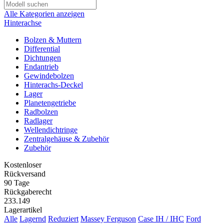
Alle Kategorien anzeigen
Hinterachse
Bolzen & Muttern
Differential
Dichtungen
Endantrieb
Gewindebolzen
Hinterachs-Deckel
Lager
Planetengetriebe
Radbolzen
Radlager
Wellendichtringe
Zentralgehäuse & Zubehör
Zubehör
Kostenloser
Rückversand
90 Tage
Rückgaberecht
233.149
Lagerartikel
Alle
Lagernd
Reduziert
Massey Ferguson
Case IH / IHC
Ford