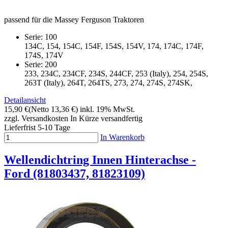
passend für die Massey Ferguson Traktoren
Serie: 100
134C, 154, 154C, 154F, 154S, 154V, 174, 174C, 174F,
174S, 174V
Serie: 200
233, 234C, 234CF, 234S, 244CF, 253 (Italy), 254, 254S,
263T (Italy), 264T, 264TS, 273, 274, 274S, 274SK,
Detailansicht
15,90 €
(Netto 13,36 €)
inkl. 19% MwSt.
zzgl. Versandkosten
In Kürze versandfertig
Lieferfrist 5-10 Tage
In Warenkorb
Wellendichtring Innen Hinterachse -
Ford (81803437, 81823109)