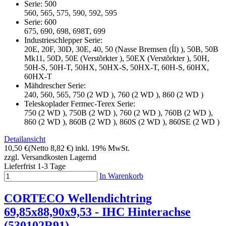
Serie: 500
560, 565, 575, 590, 592, 595
Serie: 600
675, 690, 698, 698T, 699
Industrieschlepper Serie:
20E, 20F, 30D, 30E, 40, 50 (Nasse Bremsen (Íl) ), 50B, 50B
Mk11, 50D, 50E (Verstõrkter ), 50EX (Verstõrkter ), 50H,
50H-S, 50H-T, 50HX, 50HX-S, 50HX-T, 60H-S, 60HX,
60HX-T
Mähdrescher Serie:
240, 560, 565, 750 (2 WD ), 760 (2 WD ), 860 (2 WD )
Teleskoplader Fermec-Terex Serie:
750 (2 WD ), 750B (2 WD ), 760 (2 WD ), 760B (2 WD ),
860 (2 WD ), 860B (2 WD ), 860S (2 WD ), 860SE (2 WD )
Detailansicht
10,50 €
(Netto 8,82 €)
inkl. 19% MwSt.
zzgl. Versandkosten
Lagernd
Lieferfrist 1-3 Tage
In Warenkorb
CORTECO Wellendichtring
69,85x88,90x9,53 - IHC Hinterachse
(530102R91)