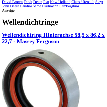
David Brown
Fendt
Deutz
Fiat
New Holland
Claas / Renault
Steyr
John Deere
Landini
Same
Hürlimann
Lamborghini
Anzeige:
Wellendichtringe
Wellendichtring Hinterachse 58,5 x 86,2 x
22,7 - Massey Ferguson