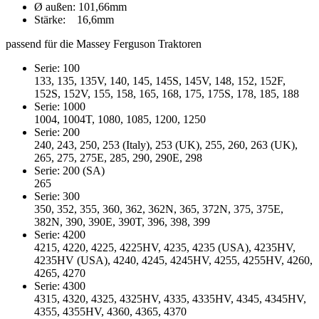
Ø außen: 101,66mm
Stärke: 16,6mm
passend für die Massey Ferguson Traktoren
Serie: 100
133, 135, 135V, 140, 145, 145S, 145V, 148, 152, 152F,
152S, 152V, 155, 158, 165, 168, 175, 175S, 178, 185, 188
Serie: 1000
1004, 1004T, 1080, 1085, 1200, 1250
Serie: 200
240, 243, 250, 253 (Italy), 253 (UK), 255, 260, 263 (UK),
265, 275, 275E, 285, 290, 290E, 298
Serie: 200 (SA)
265
Serie: 300
350, 352, 355, 360, 362, 362N, 365, 372N, 375, 375E,
382N, 390, 390E, 390T, 396, 398, 399
Serie: 4200
4215, 4220, 4225, 4225HV, 4235, 4235 (USA), 4235HV,
4235HV (USA), 4240, 4245, 4245HV, 4255, 4255HV, 4260,
4265, 4270
Serie: 4300
4315, 4320, 4325, 4325HV, 4335, 4335HV, 4345, 4345HV,
4355, 4355HV, 4360, 4365, 4370