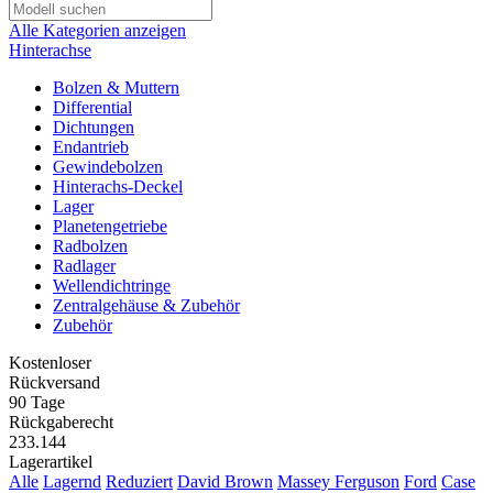
Alle Kategorien anzeigen
Hinterachse
Bolzen & Muttern
Differential
Dichtungen
Endantrieb
Gewindebolzen
Hinterachs-Deckel
Lager
Planetengetriebe
Radbolzen
Radlager
Wellendichtringe
Zentralgehäuse & Zubehör
Zubehör
Kostenloser
Rückversand
90 Tage
Rückgaberecht
233.144
Lagerartikel
Alle
Lagernd
Reduziert
David Brown
Massey Ferguson
Ford
Case