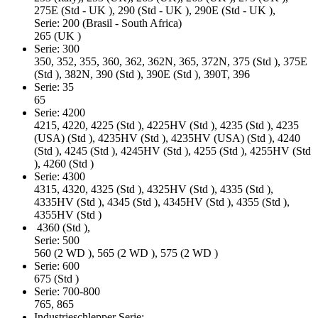
275E (Std - UK ), 290 (Std - UK ), 290E (Std - UK ),
Serie: 200 (Brasil - South Africa)
265 (UK )
Serie: 300
350, 352, 355, 360, 362, 362N, 365, 372N, 375 (Std ), 375E
(Std ), 382N, 390 (Std ), 390E (Std ), 390T, 396
Serie: 35
65
Serie: 4200
4215, 4220, 4225 (Std ), 4225HV (Std ), 4235 (Std ), 4235
(USA) (Std ), 4235HV (Std ), 4235HV (USA) (Std ), 4240
(Std ), 4245 (Std ), 4245HV (Std ), 4255 (Std ), 4255HV (Std
), 4260 (Std )
Serie: 4300
4315, 4320, 4325 (Std ), 4325HV (Std ), 4335 (Std ),
4335HV (Std ), 4345 (Std ), 4345HV (Std ), 4355 (Std ),
4355HV (Std )
4360 (Std ),
Serie: 500
560 (2 WD ), 565 (2 WD ), 575 (2 WD )
Serie: 600
675 (Std )
Serie: 700-800
765, 865
Industrieschlepper Serie: