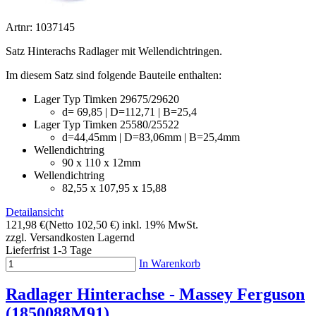
Artnr: 1037145
Satz Hinterachs Radlager mit Wellendichtringen.
Im diesem Satz sind folgende Bauteile enthalten:
Lager Typ Timken 29675/29620
d= 69,85 | D=112,71 | B=25,4
Lager Typ Timken 25580/25522
d=44,45mm | D=83,06mm | B=25,4mm
Wellendichtring
90 x 110 x 12mm
Wellendichtring
82,55 x 107,95 x 15,88
Detailansicht
121,98 €
(Netto 102,50 €)
inkl. 19% MwSt.
zzgl. Versandkosten
Lagernd
Lieferfrist 1-3 Tage
In Warenkorb
Radlager Hinterachse - Massey Ferguson
(1850088M91)