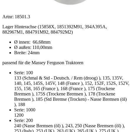
Artnr: 18501.3
Lager Hinterachse (15858X, 1851392M91, 394A395A,
882967M1, 884791M92, 884792M2)
Ø innen: 66,68mm
Ø außen: 110,00mm
Breite: 24mm
passend für die Massey Ferguson Traktoren
Serie: 100
133 (Schmal & Std - Deutsch. / Rem (droog) ), 135, 135V,
140, 145, 145S, 145V, 148 (France ), 152, 152F, 152S, 152V,
155, 158, 165 (France ), 168 (France ), 175 (Trockene
Bremsen ), 175S (Trockene Bremsen ), 178 (Trockene
Bremsen ), 185 (Std Bremse (Trocken) - Nasse Bremsen (öl)
), 188
Serie: 1000
1200
Serie: 200
240 (Nasse Bremsen (öl) ), 243, 250 (Nasse Bremsen (öl) ),
253 (Italy), 253 (UK), 263 (UK), 265 (UK ), 275 (UK ),