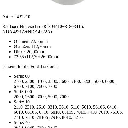
Artnr: 2437210
Radlager Hinterachse (81803410+81803416,
NDA4221A+NDA4222A)
Ø innen: 72,55mm
Ø außen: 112,70mm
Dicke: 26,00mm
72,55x112,70x26,00mm
passend für die Ford Traktoren
Serie: 00
2100, 2300, 3100, 3300, 3600, 5100, 5200, 5600, 6600,
6700, 7100, 7600, 7700
Serie: 000
2000, 2600, 3000, 5000, 7000
Serie: 10
2110, 2310, 2610, 3310, 3610, 5110, 5610, 5610S, 6410,
6610, 6610S, 6710, 6810, 6810S, 7010, 7410, 7610, 7610S,
7710, 7810, 7810S, 7910, 8010, 8210
Serie: 40
5640, 6640, 7740, 7840