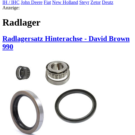
IH / IHC
John Deere
Fiat
New Holland
Steyr
Zetor
Deutz
Anzeige:
Radlager
Radlagersatz Hinterachse - David Brown
990