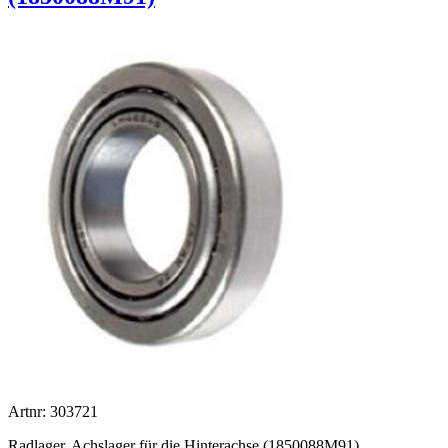
Artnr: 303721
Radlager, Achslager für die Hinterachse (1850088M91)