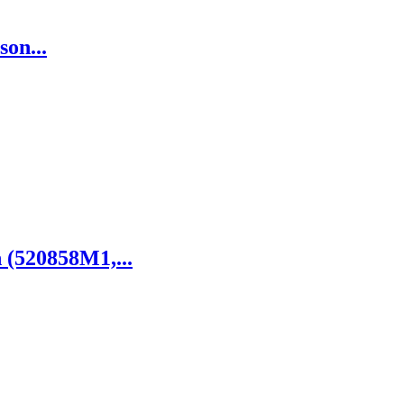
on...
 (520858M1,...