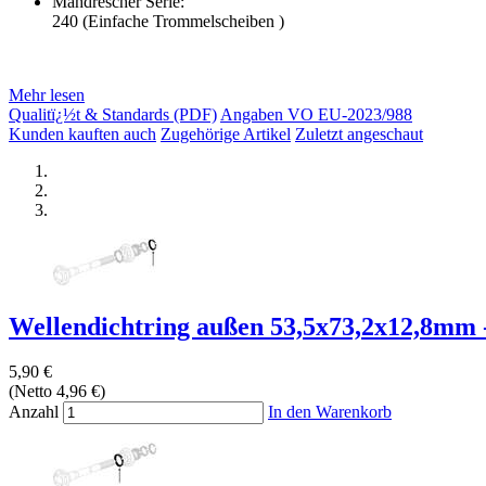
Mähdrescher Serie:
240 (Einfache Trommelscheiben )
Mehr lesen
Qualitï¿½t & Standards (PDF)
Angaben VO EU-2023/988
Kunden kauften auch
Zugehörige Artikel
Zuletzt angeschaut
Wellendichtring außen 53,5x73,2x12,8mm -
5,90 €
(Netto 4,96 €)
Anzahl
In den Warenkorb