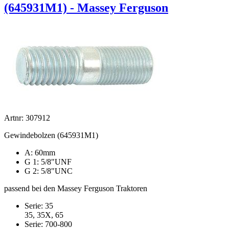
(645931M1) - Massey Ferguson
Artnr: 307912
Gewindebolzen (645931M1)
A: 60mm
G 1: 5/8"UNF
G 2: 5/8"UNC
passend bei den Massey Ferguson Traktoren
Serie: 35
35, 35X, 65
Serie: 700-800