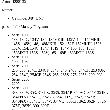
Artnr: 1288135
Mutter
Gewinde: 3/8" UNF
passend für Massey Ferguson
Serie: 100
133, 134C, 134V, 135, 135MKIII, 135V, 140, 145MKIII,
145S, 145V, 148, 148MKIII, 152, 152F, 152MKIII, 152S,
152V, 154, 154C, 154F, 154S, 154V, 155, 158, 158F,
158MKIII, 158S, 158V, 165, 168F, 168MKIII, 168S
Serie: 1000
1004, 1080
Serie: 200
230, 233, 234C, 234CF, 234S, 240, 240S, 244CF, 253 (UK),
254, 254C, 254CF, 254S, 265, 265S, 275, 285S, 290, 298
Serie: 2200
2205
Serie: 300
333, 334V, 353, 353LX, 353S, 354AP, 354AQ, 354F, 354FP,
354FP(X), 354FQ, 354GE, 354GE(X), 354S, 354SP,
354SP(X), 354SQ, 354V, 354VQ, 356CF, 362, 362N, 372N,
375E, 382N, 390, 390E