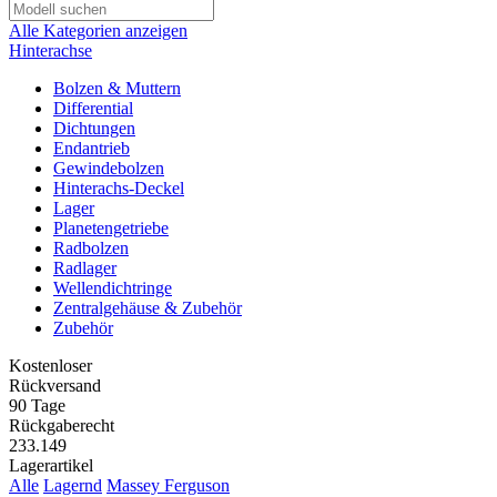
Alle Kategorien anzeigen
Hinterachse
Bolzen & Muttern
Differential
Dichtungen
Endantrieb
Gewindebolzen
Hinterachs-Deckel
Lager
Planetengetriebe
Radbolzen
Radlager
Wellendichtringe
Zentralgehäuse & Zubehör
Zubehör
Kostenloser
Rückversand
90 Tage
Rückgaberecht
233.149
Lagerartikel
Alle
Lagernd
Massey Ferguson