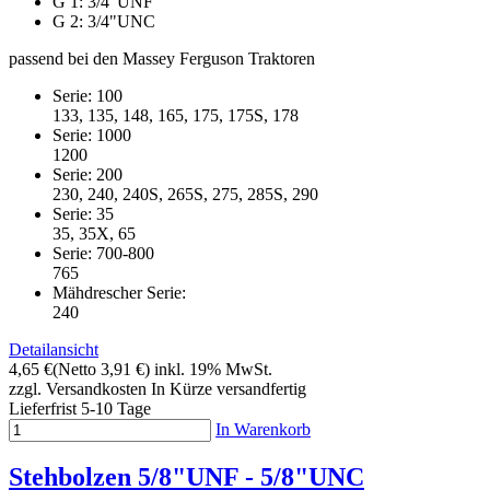
G 1: 3/4"UNF
G 2: 3/4"UNC
passend bei den Massey Ferguson Traktoren
Serie: 100
133, 135, 148, 165, 175, 175S, 178
Serie: 1000
1200
Serie: 200
230, 240, 240S, 265S, 275, 285S, 290
Serie: 35
35, 35X, 65
Serie: 700-800
765
Mähdrescher Serie:
240
Detailansicht
4,65 €
(Netto 3,91 €)
inkl. 19% MwSt.
zzgl. Versandkosten
In Kürze versandfertig
Lieferfrist 5-10 Tage
In Warenkorb
Stehbolzen 5/8"UNF - 5/8"UNC