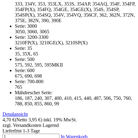
333, 334V, 353, 353LX, 353S, 354AP, 354AQ, 354F, 354FP,
354FP(X), 354FQ, 354GE, 354GE(X), 354S, 354SP,
354SP(X), 354SQ, 354V, 354VQ, 356CF, 362, 362N, 372N,
375E, 382N, 390, 390E
Serie: 3000
3050, 3060, 3065
Serie: 3200-3300
3210FP(X), 3210GE(X), 3210SP(X)
Serie: 35
35, 35X, 65
Serie: 500
575, 592, 595, 595MKII
Serie: 600
675, 690, 698
Serie: 700-800
765
Mähdrescher Serie:
186, 187, 240, 307, 400, 410, 415, 440, 487, 506, 750, 760,
788, 850, 855, 860, 99
Detailansicht
4,70 €
(Netto 3,95 €)
inkl. 19% MwSt.
zzgl. Versandkosten
Lagernd
Lieferfrist 1-3 Tage
In Warenkorb