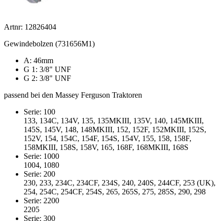
Artnr: 12826404
Gewindebolzen (731656M1)
A: 46mm
G 1: 3/8" UNF
G 2: 3/8" UNF
passend bei den Massey Ferguson Traktoren
Serie: 100
133, 134C, 134V, 135, 135MKIII, 135V, 140, 145MKIII,
145S, 145V, 148, 148MKIII, 152, 152F, 152MKIII, 152S,
152V, 154, 154C, 154F, 154S, 154V, 155, 158, 158F,
158MKIII, 158S, 158V, 165, 168F, 168MKIII, 168S
Serie: 1000
1004, 1080
Serie: 200
230, 233, 234C, 234CF, 234S, 240, 240S, 244CF, 253 (UK),
254, 254C, 254CF, 254S, 265, 265S, 275, 285S, 290, 298
Serie: 2200
2205
Serie: 300