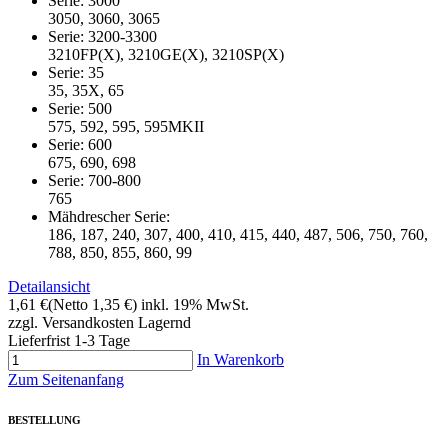
Serie: 3000
3050, 3060, 3065
Serie: 3200-3300
3210FP(X), 3210GE(X), 3210SP(X)
Serie: 35
35, 35X, 65
Serie: 500
575, 592, 595, 595MKII
Serie: 600
675, 690, 698
Serie: 700-800
765
Mähdrescher Serie:
186, 187, 240, 307, 400, 410, 415, 440, 487, 506, 750, 760,
788, 850, 855, 860, 99
Detailansicht
1,61 €
(Netto 1,35 €)
inkl. 19% MwSt.
zzgl. Versandkosten
Lagernd
Lieferfrist 1-3 Tage
In Warenkorb
Zum Seitenanfang
BESTELLUNG