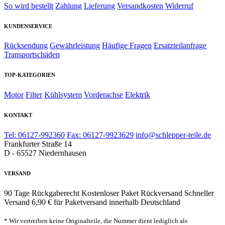
So wird bestellt
Zahlung
Lieferung
Versandkosten
Widerruf
KUNDENSERVICE
Rücksendung
Gewährleistung
Häufige Fragen
Ersatzteilanfrage
Transportschäden
TOP-KATEGORIEN
Motor
Filter
Kühlsystem
Vorderachse
Elektrik
KONTAKT
Tel: 06127-992360
Fax: 06127-9923629
info@schlepper-teile.de
Frankfurter Straße 14
D - 65527 Niedernhausen
VERSAND
90 Tage Rückgaberecht
Kostenloser Paket Rückversand
Schneller
Versand
6,90 € für Paketversand innerhalb Deutschland
* Wir vertreiben keine Originalteile, die Nummer dient lediglich als