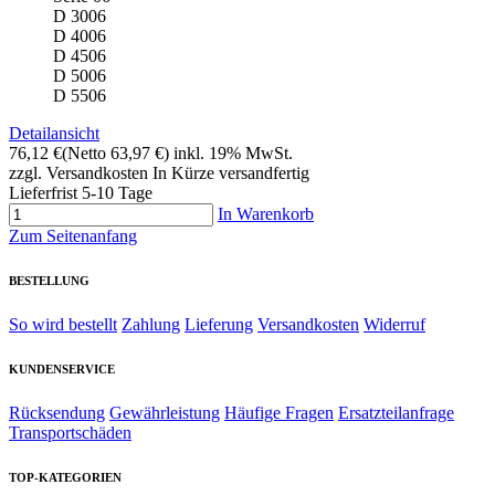
D 3006
D 4006
D 4506
D 5006
D 5506
Detailansicht
76,12 €
(Netto 63,97 €)
inkl. 19% MwSt.
zzgl. Versandkosten
In Kürze versandfertig
Lieferfrist 5-10 Tage
In Warenkorb
Zum Seitenanfang
BESTELLUNG
So wird bestellt
Zahlung
Lieferung
Versandkosten
Widerruf
KUNDENSERVICE
Rücksendung
Gewährleistung
Häufige Fragen
Ersatzteilanfrage
Transportschäden
TOP-KATEGORIEN