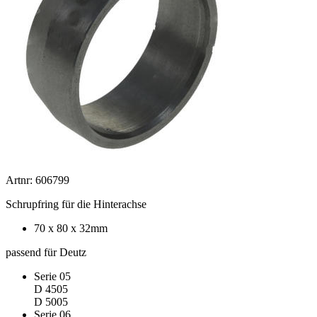
Artnr: 606799
Schrupfring für die Hinterachse
70 x 80 x 32mm
passend für Deutz
Serie 05
D 4505
D 5005
Serie 06