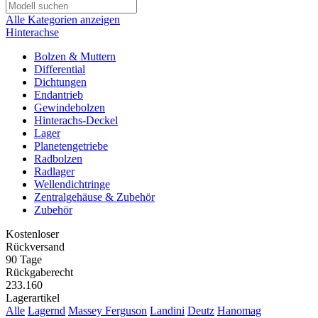
Alle Kategorien anzeigen
Hinterachse
Bolzen & Muttern
Differential
Dichtungen
Endantrieb
Gewindebolzen
Hinterachs-Deckel
Lager
Planetengetriebe
Radbolzen
Radlager
Wellendichtringe
Zentralgehäuse & Zubehör
Zubehör
Kostenloser
Rückversand
90 Tage
Rückgaberecht
233.160
Lagerartikel
Alle
Lagernd
Massey Ferguson
Landini
Deutz
Hanomag