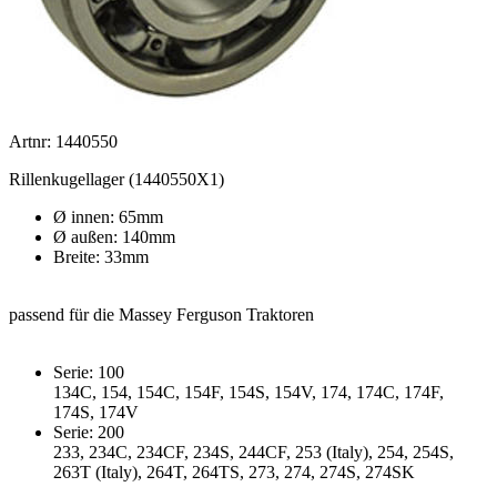
Artnr: 1440550
Rillenkugellager (1440550X1)
Ø innen: 65mm
Ø außen: 140mm
Breite: 33mm
passend für die Massey Ferguson Traktoren
Serie: 100
134C, 154, 154C, 154F, 154S, 154V, 174, 174C, 174F,
174S, 174V
Serie: 200
233, 234C, 234CF, 234S, 244CF, 253 (Italy), 254, 254S,
263T (Italy), 264T, 264TS, 273, 274, 274S, 274SK