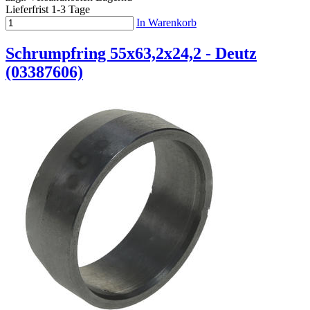
Lieferfrist 1-3 Tage
In Warenkorb
Schrumpfring 55x63,2x24,2 - Deutz
(03387606)