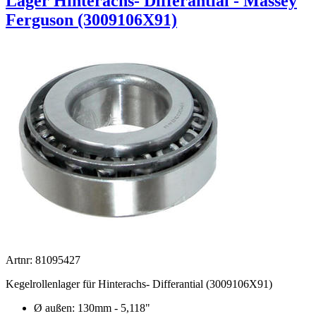
Lager Hinterachs- Differantial - Massey
Ferguson (3009106X91)
Artnr: 81095427
Kegelrollenlager für Hinterachs- Differantial (3009106X91)
Ø außen: 130mm - 5,118"