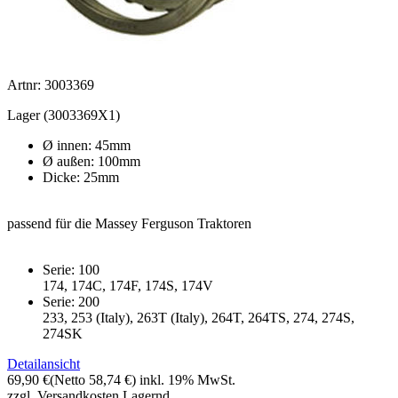
Artnr: 3003369
Lager (3003369X1)
Ø innen: 45mm
Ø außen: 100mm
Dicke: 25mm
passend für die Massey Ferguson Traktoren
Serie: 100
174, 174C, 174F, 174S, 174V
Serie: 200
233, 253 (Italy), 263T (Italy), 264T, 264TS, 274, 274S,
274SK
Detailansicht
69,90 €
(Netto 58,74 €)
inkl. 19% MwSt.
zzgl. Versandkosten
Lagernd