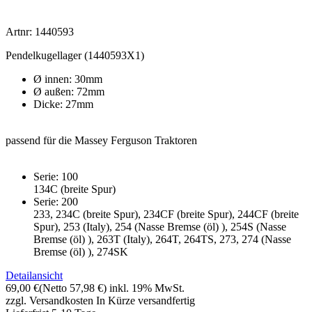
Artnr: 1440593
Pendelkugellager (1440593X1)
Ø innen: 30mm
Ø außen: 72mm
Dicke: 27mm
passend für die Massey Ferguson Traktoren
Serie: 100
134C (breite Spur)
Serie: 200
233, 234C (breite Spur), 234CF (breite Spur), 244CF (breite
Spur), 253 (Italy), 254 (Nasse Bremse (öl) ), 254S (Nasse
Bremse (öl) ), 263T (Italy), 264T, 264TS, 273, 274 (Nasse
Bremse (öl) ), 274SK
Detailansicht
69,00 €
(Netto 57,98 €)
inkl. 19% MwSt.
zzgl. Versandkosten
In Kürze versandfertig