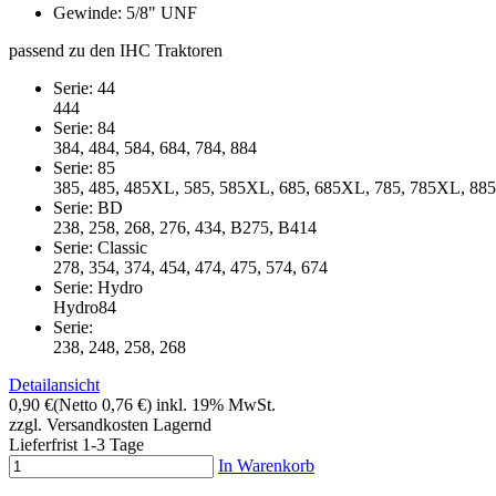
Gewinde: 5/8" UNF
passend zu den IHC Traktoren
Serie: 44
444
Serie: 84
384, 484, 584, 684, 784, 884
Serie: 85
385, 485, 485XL, 585, 585XL, 685, 685XL, 785, 785XL, 88
Serie: BD
238, 258, 268, 276, 434, B275, B414
Serie: Classic
278, 354, 374, 454, 474, 475, 574, 674
Serie: Hydro
Hydro84
Serie:
238, 248, 258, 268
Detailansicht
0,90 €
(Netto 0,76 €)
inkl. 19% MwSt.
zzgl. Versandkosten
Lagernd
Lieferfrist 1-3 Tage
In Warenkorb