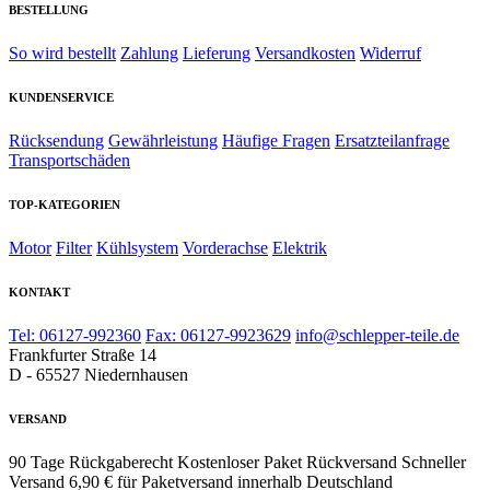
BESTELLUNG
So wird bestellt
Zahlung
Lieferung
Versandkosten
Widerruf
KUNDENSERVICE
Rücksendung
Gewährleistung
Häufige Fragen
Ersatzteilanfrage
Transportschäden
TOP-KATEGORIEN
Motor
Filter
Kühlsystem
Vorderachse
Elektrik
KONTAKT
Tel: 06127-992360
Fax: 06127-9923629
info@schlepper-teile.de
Frankfurter Straße 14
D - 65527 Niedernhausen
VERSAND
90 Tage Rückgaberecht
Kostenloser Paket Rückversand
Schneller
Versand
6,90 € für Paketversand innerhalb Deutschland