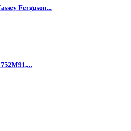
assey Ferguson...
752M91,...