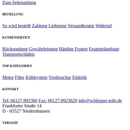
Zum Seitenanfang
BESTELLUNG
So wird bestellt
Zahlung
Lieferung
Versandkosten
Widerruf
KUNDENSERVICE
Rücksendung
Gewährleistung
Häufige Fragen
Ersatzteilanfrage
Transportschäden
TOP-KATEGORIEN
Motor
Filter
Kühlsystem
Vorderachse
Elektrik
KONTAKT
Tel: 06127-992360
Fax: 06127-9923629
info@schlepper-teile.de
Frankfurter Straße 14
D - 65527 Niedernhausen
VERSAND