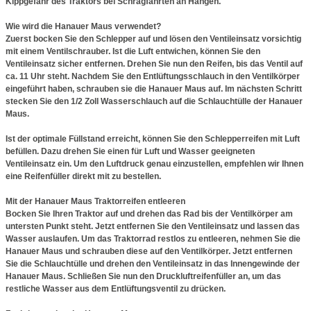
Kippgefahr des Traktors bei Schrägfahrten an Hängen.
Wie wird die Hanauer Maus verwendet?
Zuerst bocken Sie den Schlepper auf und lösen den Ventileinsatz vorsichtig
mit einem Ventilschrauber. Ist die Luft entwichen, können Sie den
Ventileinsatz sicher entfernen. Drehen Sie nun den Reifen, bis das Ventil auf
ca. 11 Uhr steht. Nachdem Sie den Entlüftungsschlauch in den Ventilkörper
eingeführt haben, schrauben sie die Hanauer Maus auf. Im nächsten Schritt
stecken Sie den 1/2 Zoll Wasserschlauch auf die Schlauchtülle der Hanauer
Maus.
Ist der optimale Füllstand erreicht, können Sie den Schlepperreifen mit Luft
befüllen. Dazu drehen Sie einen für Luft und Wasser geeigneten
Ventileinsatz ein. Um den Luftdruck genau einzustellen, empfehlen wir Ihnen
eine Reifenfüller direkt mit zu bestellen.
Mit der Hanauer Maus Traktorreifen entleeren
Bocken Sie Ihren Traktor auf und drehen das Rad bis der Ventilkörper am
untersten Punkt steht. Jetzt entfernen Sie den Ventileinsatz und lassen das
Wasser auslaufen. Um das Traktorrad restlos zu entleeren, nehmen Sie die
Hanauer Maus und schrauben diese auf den Ventilkörper. Jetzt entfernen
Sie die Schlauchtülle und drehen den Ventileinsatz in das Innengewinde der
Hanauer Maus. Schließen Sie nun den Druckluftreifenfüller an, um das
restliche Wasser aus dem Entlüftungsventil zu drücken.