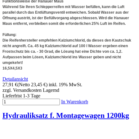
Funktionsweise der Hanauer Maus
Während Sie Ihren Schlepperreifen mit Wasser befüllen, kann die Luft
parallel durch das Entlüftungsventil entweichen. Sobald Wasser aus der
Öffnung austritt, ist der Befüllvorgang abgeschlossen. Wird die Hanauer
Maus entfernt, verbleiben somit die erforderlichen 25% Luft im Reifen.
Füllung:
Die Reifenhersteller empfehlen Kalziumchlorid, da dieses den Kautschuk
nicht angreift. Ca. 45 kg Kalziumchlorid auf 100 l Wasser ergeben einen
Frostschutz bis ca. - 30 Grad, die Lösung hat eine Dichte von ca. 1,2.
Aufpassen beim Lösen, Kalziumchlorid ins Wasser geben und nicht
umgekehrt!
16,5X4,5X3
Detailansicht
27,91 €
(Netto 23,45 €)
inkl. 19% MwSt.
zzgl. Versandkosten
Lagernd
Lieferfrist 1-3 Tage
In Warenkorb
Hydrauliksatz f. Montagewagen 1200kg