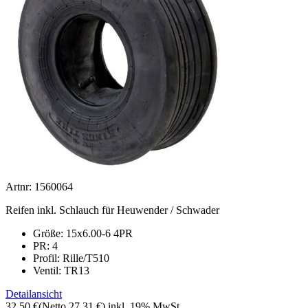
Artnr: 1560064
Reifen inkl. Schlauch für Heuwender / Schwader
Größe: 15x6.00-6 4PR
PR: 4
Profil:
Rille/T510
Ventil: TR13
Detailansicht
32,50 €
(Netto 27,31 €)
inkl. 19% MwSt.