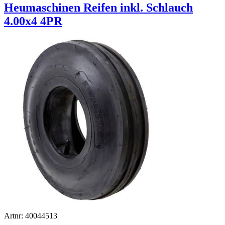
Heumaschinen Reifen inkl. Schlauch
4.00x4 4PR
Artnr: 40044513