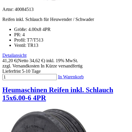
Artnr: 40084513
Reifen inkl. Schlauch für Heuwender / Schwader
Größe: 4.00x8 4PR
PR: 4
Profil:
T7/T513
Ventil: TR13
Detailansicht
41,20 €
(Netto 34,62 €)
inkl. 19% MwSt.
zzgl. Versandkosten
In Kürze versandfertig
Lieferfrist 5-10 Tage
In Warenkorb
Heumaschinen Reifen inkl. Schlauch
15x6.00-6 4PR