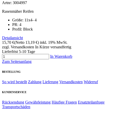
Artnr: 3004997
Rasenmäher Reifen
Größe: 11x4- 4
PR: 4
Profil: Block
Detailansicht
15,70 €
(Netto 13,19 €)
inkl. 19% MwSt.
zzgl. Versandkosten
In Kürze versandfertig
Lieferfrist 5-10 Tage
In Warenkorb
Zum Seitenanfang
BESTELLUNG
So wird bestellt
Zahlung
Lieferung
Versandkosten
Widerruf
KUNDENSERVICE
Rücksendung
Gewährleistung
Häufige Fragen
Ersatzteilanfrage
Transportschäden