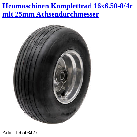
Heumaschinen Komplettrad 16x6.50-8/4r
mit 25mm Achsendurchmesser
Artnr: 156508425