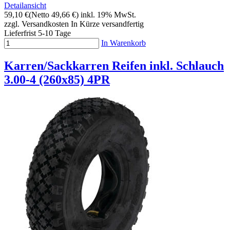
Detailansicht
59,10 €
(Netto 49,66 €)
inkl. 19% MwSt.
zzgl. Versandkosten
In Kürze versandfertig
Lieferfrist 5-10 Tage
In Warenkorb
Karren/Sackkarren Reifen inkl. Schlauch
3.00-4 (260x85) 4PR