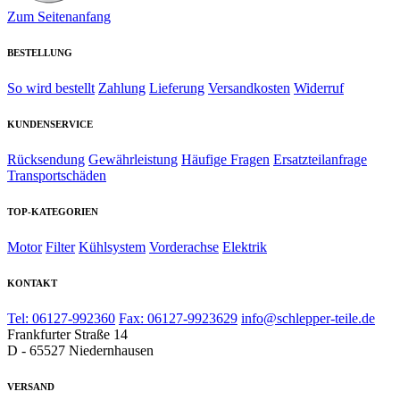
Zum Seitenanfang
BESTELLUNG
So wird bestellt
Zahlung
Lieferung
Versandkosten
Widerruf
KUNDENSERVICE
Rücksendung
Gewährleistung
Häufige Fragen
Ersatzteilanfrage
Transportschäden
TOP-KATEGORIEN
Motor
Filter
Kühlsystem
Vorderachse
Elektrik
KONTAKT
Tel: 06127-992360
Fax: 06127-9923629
info@schlepper-teile.de
Frankfurter Straße 14
D - 65527 Niedernhausen
VERSAND