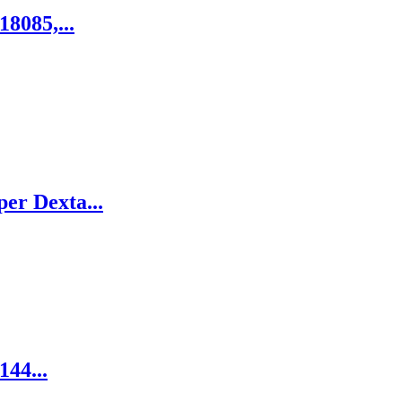
8085,...
er Dexta...
144...