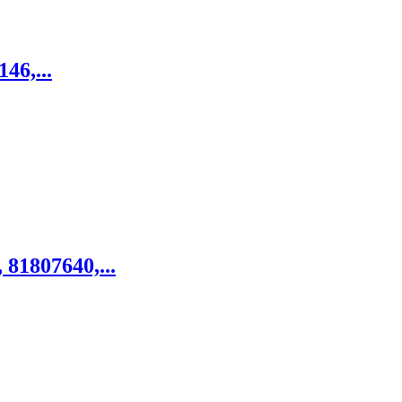
46,...
 81807640,...