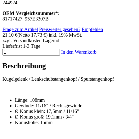
244924
OEM-Vergleichsnummer*:
81717427, 957E3307B
Frage zum Artikel
Preiswerter gesehen?
Empfehlen
21,10 €
(Netto 17,73 €)
inkl. 19% MwSt.
zzgl. Versandkosten
Lagernd
Lieferfrist 1-3 Tage
In den Warenkorb
Beschreibung
Kugelgelenk / Lenkschubstangenkopf / Spurstangenkopf
Länge: 108mm
Gewinde: 11/16" / Rechtsgewinde
Ø Konus klein: 17,5mm / 11/16"
Ø Konus groß: 19,1mm / 3/4"
Konushöhe: 15mm