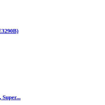
7E3290B)
 Super...