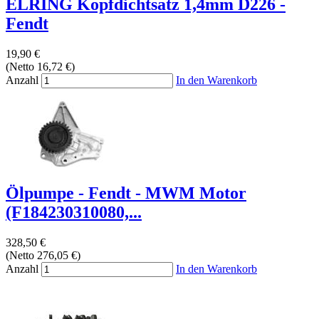
ELRING Kopfdichtsatz 1,4mm D226 -
Fendt
19,90 €
(Netto 16,72 €)
Anzahl
In den Warenkorb
Ölpumpe - Fendt - MWM Motor
(F184230310080,...
328,50 €
(Netto 276,05 €)
Anzahl
In den Warenkorb