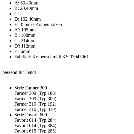
A: 60,40mm
B: 20,40mm
C: -
D: 102,40mm
E: 35mm / Kolbenbolzen
A': 105mm
B': 108mm
C': 214mm
D': 112mm
E': 6mm
Fabrikat: Kolbenschmidt KS.93045961
passend für Fendt
Serie Farmer 300
Farmer 309 (Typ 186)
Farmer 309 (Typ 309)
Farmer 310 (Typ 192)
Farmer 310 (Typ 310)
Serie Favorit 600
Favorit 614 (Typ 284)
Favorit 614 (Typ 384)
Favorit 615 (Typ 285)