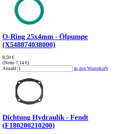
O-Ring 25x4mm - Ölpumpe
(X548874038000)
8,50 €
(Netto 7,14 €)
Anzahl
In den Warenkorb
Dichtung Hydraulik - Fendt
(F180200210200)