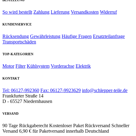
BESTELLUNG
So wird bestellt
Zahlung
Lieferung
Versandkosten
Widerruf
KUNDENSERVICE
Rücksendung
Gewährleistung
Häufige Fragen
Ersatzteilanfrage
Transportschäden
TOP-KATEGORIEN
Motor
Filter
Kühlsystem
Vorderachse
Elektrik
KONTAKT
Tel: 06127-992360
Fax: 06127-9923629
info@schlepper-teile.de
Frankfurter Straße 14
D - 65527 Niedernhausen
VERSAND
90 Tage Rückgaberecht
Kostenloser Paket Rückversand
Schneller
Versand
6,90 € für Paketversand innerhalb Deutschland