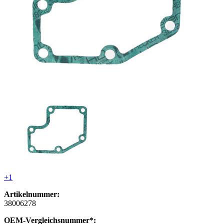
+1
Artikelnummer:
38006278
OEM-Vergleichsnummer*: