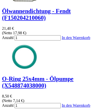
Ölwannendichtung - Fendt
(F150204210060)
21,40 €
(Netto 17,98 €)
Anzahl
In den Warenkorb
O-Ring 25x4mm - Ölpumpe
(X548874038000)
8,50 €
(Netto 7,14 €)
Anzahl
In den Warenkorb