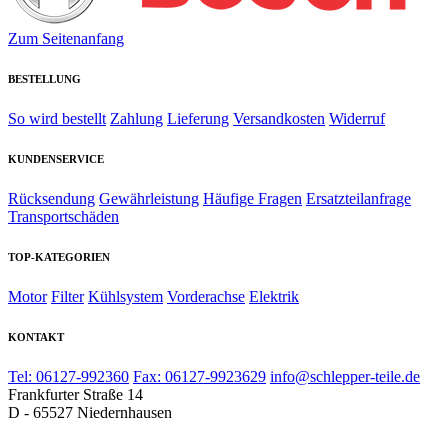
Zum Seitenanfang
BESTELLUNG
So wird bestellt
Zahlung
Lieferung
Versandkosten
Widerruf
KUNDENSERVICE
Rücksendung
Gewährleistung
Häufige Fragen
Ersatzteilanfrage
Transportschäden
TOP-KATEGORIEN
Motor
Filter
Kühlsystem
Vorderachse
Elektrik
KONTAKT
Tel: 06127-992360
Fax: 06127-9923629
info@schlepper-teile.de
Frankfurter Straße 14
D - 65527 Niedernhausen