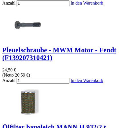
Anzahl
In den Warenkorb
Pleuelschraube - MWM Motor - Fendt
(F139207310421)
24,50 €
(Netto 20,59 €)
Anzahl
In den Warenkorb
Ölfilter baugleich MANN H 932/2 t