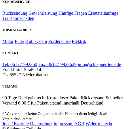
KUNDENSERVICE
Rücksendung
Gewährleistung
Häufige Fragen
Ersatzteilanfrage
Transportschäden
TOP-KATEGORIEN
Motor
Filter
Kühlsystem
Vorderachse
Elektrik
KONTAKT
Tel: 06127-992360
Fax: 06127-9923629
info@schlepper-teile.de
Frankfurter Straße 14
D - 65527 Niedernhausen
VERSAND
90 Tage Rückgaberecht
Kostenloser Paket Rückversand
Schneller
Versand
6,90 € für Paketversand innerhalb Deutschland
* Wir vertreiben keine Originalteile, die Nummer dient lediglich als
Vergleichsnummer.
Jobs / Karriere
Datenschutz
Impressum
AGB
Widerrufsrecht
© Schlepper-Teile.de