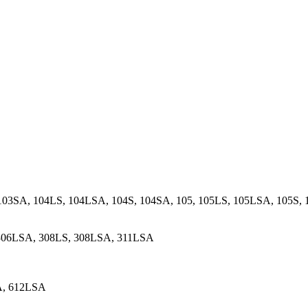
103SA, 104LS, 104LSA, 104S, 104SA, 105, 105LS, 105LSA, 105S,
 306LSA, 308LS, 308LSA, 311LSA
A, 612LSA