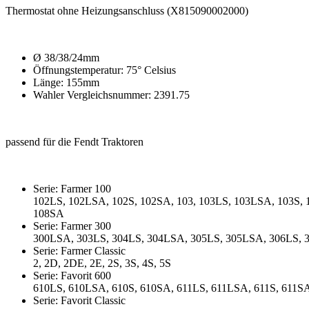
Thermostat ohne Heizungsanschluss (X815090002000)
Ø 38/38/24mm
Öffnungstemperatur: 75° Celsius
Länge: 155mm
Wahler Vergleichsnummer: 2391.75
passend für die Fendt Traktoren
Serie: Farmer 100
102LS, 102LSA, 102S, 102SA, 103, 103LS, 103LSA, 103S, 
108SA
Serie: Farmer 300
300LSA, 303LS, 304LS, 304LSA, 305LS, 305LSA, 306LS,
Serie: Farmer Classic
2, 2D, 2DE, 2E, 2S, 3S, 4S, 5S
Serie: Favorit 600
610LS, 610LSA, 610S, 610SA, 611LS, 611LSA, 611S, 611S
Serie: Favorit Classic