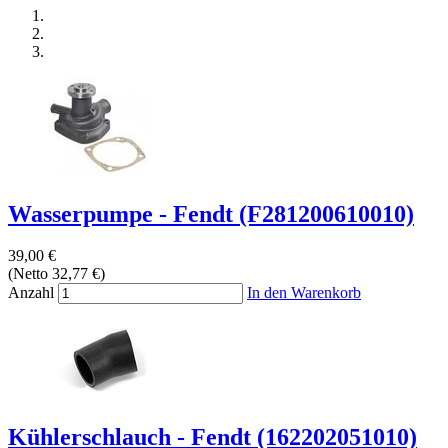
Wasserpumpe - Fendt (F281200610010)
39,00 €
(Netto 32,77 €)
Anzahl
In den Warenkorb
Kühlerschlauch - Fendt (162202051010)