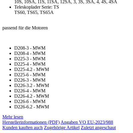
10S, 10SA, 11S, 11SA, 12SA, 3, 3S, 3SA, 4, 4S, 4SA
Teleskoplader Serie: TS
TS60, TS65, TS65A
passend für die Motoren
D208-3 - MWM
D208-4 - MWM
D225-3 - MWM
D225-4 - MWM
D225-4.2 - MWM
D225-6 - MWM
D226-3 - MWM
D226-3.2 - MWM
D226-4 - MWM
D226-4.2 - MWM
D226-6 - MWM
D226-6.2 - MWM
Mehr lesen
Herstellerinformationen (PDF)
Angaben VO EU-2023/988
Kunden kauften auch
Zugehörige Artikel
Zuletzt angeschaut