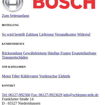
Zum Seitenanfang
BESTELLUNG
So wird bestellt
Zahlung
Lieferung
Versandkosten
Widerruf
KUNDENSERVICE
Rücksendung
Gewährleistung
Häufige Fragen
Ersatzteilanfrage
Transportschäden
TOP-KATEGORIEN
Motor
Filter
Kühlsystem
Vorderachse
Elektrik
KONTAKT
Tel: 06127-992360
Fax: 06127-9923629
info@schlepper-teile.de
Frankfurter Straße 14
D - 65527 Niedernhausen