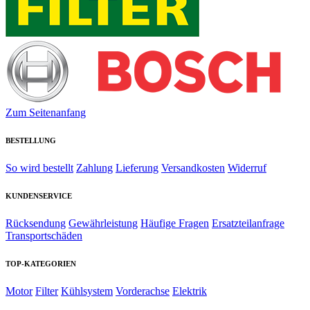
Zum Seitenanfang
BESTELLUNG
So wird bestellt
Zahlung
Lieferung
Versandkosten
Widerruf
KUNDENSERVICE
Rücksendung
Gewährleistung
Häufige Fragen
Ersatzteilanfrage
Transportschäden
TOP-KATEGORIEN
Motor
Filter
Kühlsystem
Vorderachse
Elektrik