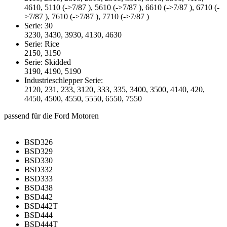
4610, 5110 (->7/87 ), 5610 (->7/87 ), 6610 (->7/87 ), 6710 (-
>7/87 ), 7610 (->7/87 ), 7710 (->7/87 )
Serie: 30
3230, 3430, 3930, 4130, 4630
Serie: Rice
2150, 3150
Serie: Skidded
3190, 4190, 5190
Industrieschlepper Serie:
2120, 231, 233, 3120, 333, 335, 3400, 3500, 4140, 420,
4450, 4500, 4550, 5550, 6550, 7550
passend für die Ford Motoren
BSD326
BSD329
BSD330
BSD332
BSD333
BSD438
BSD442
BSD442T
BSD444
BSD444T