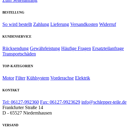
Zum Seitenanfang
BESTELLUNG
So wird bestellt
Zahlung
Lieferung
Versandkosten
Widerruf
KUNDENSERVICE
Rücksendung
Gewährleistung
Häufige Fragen
Ersatzteilanfrage
Transportschäden
TOP-KATEGORIEN
Motor
Filter
Kühlsystem
Vorderachse
Elektrik
KONTAKT
Tel: 06127-992360
Fax: 06127-9923629
info@schlepper-teile.de
Frankfurter Straße 14
D - 65527 Niedernhausen
VERSAND