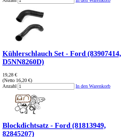
Anzahl
In den Warenkorb
Kühlerschlauch Set - Ford (83907414,
D5NN8260D)
19,28 €
(Netto 16,20 €)
Anzahl
In den Warenkorb
Blockdichtsatz - Ford (81813949,
82845207)