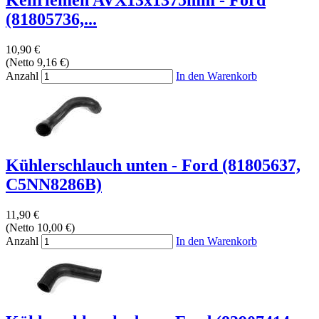
Keilriemen AVX13x1375mm - Ford
(81805736,...
10,90 €
(Netto 9,16 €)
Anzahl
In den Warenkorb
Kühlerschlauch unten - Ford (81805637,
C5NN8286B)
11,90 €
(Netto 10,00 €)
Anzahl
In den Warenkorb