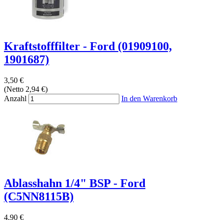
Kraftstofffilter - Ford (01909100,
1901687)
3,50 €
(Netto 2,94 €)
Anzahl
In den Warenkorb
Ablasshahn 1/4" BSP - Ford
(C5NN8115B)
4,90 €