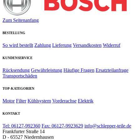
Zum Seitenanfang
BESTELLUNG
So wird bestellt
Zahlung
Lieferung
Versandkosten
Widerruf
KUNDENSERVICE
Rücksendung
Gewährleistung
Häufige Fragen
Ersatzteilanfrage
Transportschäden
TOP-KATEGORIEN
Motor
Filter
Kühlsystem
Vorderachse
Elektrik
KONTAKT
Tel: 06127-992360
Fax: 06127-9923629
info@schlepper-teile.de
Frankfurter Straße 14
D - 65527 Niedernhausen