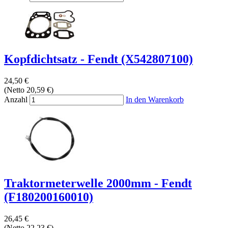
Kopfdichtsatz - Fendt (X542807100)
24,50 €
(Netto 20,59 €)
Anzahl
In den Warenkorb
Traktormeterwelle 2000mm - Fendt
(F180200160010)
26,45 €
(Netto 22,23 €)