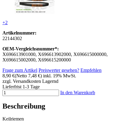
+2
Artikelnummer:
22144302
OEM-Vergleichsnummer*:
X696613901000, X696613902000, X696615000000,
X696615002000, X696615200000
Frage zum Artikel
Preiswerter gesehen?
Empfehlen
8,90 €
(Netto 7,48 €)
inkl. 19% MwSt.
zzgl. Versandkosten
Lagernd
Lieferfrist 1-3 Tage
In den Warenkorb
Beschreibung
Keilriemen