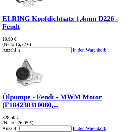
ELRING Kopfdichtsatz 1,4mm D226 -
Fendt
19,90 €
(Netto 16,72 €)
Anzahl
In den Warenkorb
Ölpumpe - Fendt - MWM Motor
(F184230310080,...
328,50 €
(Netto 276,05 €)
Anzahl
In den Warenkorb