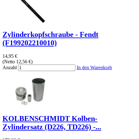
Zylinderkopfschraube - Fendt
(F199202210010)
14,95 €
(Netto 12,56 €)
Anzahl
In den Warenkorb
KOLBENSCHMIDT Kolben-
Zylindersatz (D226, TD226) -...