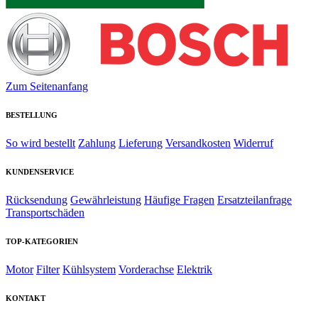
Zum Seitenanfang
BESTELLUNG
So wird bestellt
Zahlung
Lieferung
Versandkosten
Widerruf
KUNDENSERVICE
Rücksendung
Gewährleistung
Häufige Fragen
Ersatzteilanfrage
Transportschäden
TOP-KATEGORIEN
Motor
Filter
Kühlsystem
Vorderachse
Elektrik
KONTAKT