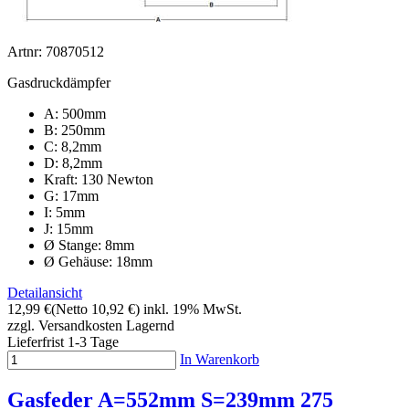
Artnr: 70870512
Gasdruckdämpfer
A: 500mm
B: 250mm
C: 8,2mm
D: 8,2mm
Kraft: 130 Newton
G: 17mm
I: 5mm
J: 15mm
Ø Stange: 8mm
Ø Gehäuse: 18mm
Detailansicht
12,99 €
(Netto 10,92 €)
inkl. 19% MwSt.
zzgl. Versandkosten
Lagernd
Lieferfrist 1-3 Tage
In Warenkorb
Gasfeder A=552mm S=239mm 275