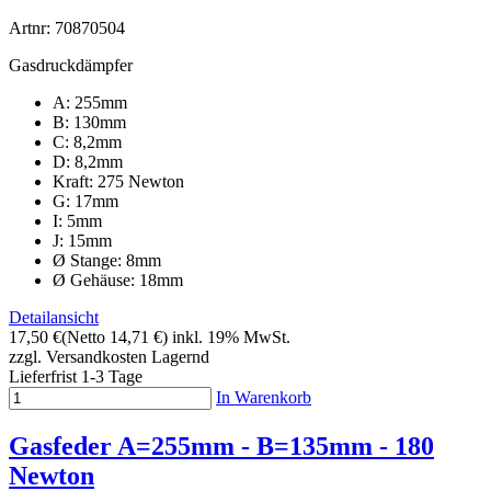
Artnr: 70870504
Gasdruckdämpfer
A: 255mm
B: 130mm
C: 8,2mm
D: 8,2mm
Kraft: 275 Newton
G: 17mm
I: 5mm
J: 15mm
Ø Stange: 8mm
Ø Gehäuse: 18mm
Detailansicht
17,50 €
(Netto 14,71 €)
inkl. 19% MwSt.
zzgl. Versandkosten
Lagernd
Lieferfrist 1-3 Tage
In Warenkorb
Gasfeder A=255mm - B=135mm - 180
Newton