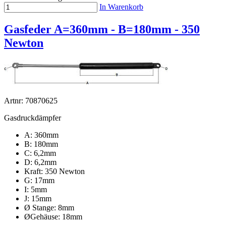
In Warenkorb
Gasfeder A=360mm - B=180mm - 350
Newton
Artnr: 70870625
Gasdruckdämpfer
A: 360mm
B: 180mm
C: 6,2mm
D: 6,2mm
Kraft: 350 Newton
G: 17mm
I: 5mm
J: 15mm
Ø Stange: 8mm
ØGehäuse: 18mm