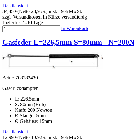
Detailansicht
34,45 €
(Netto 28,95 €)
inkl. 19% MwSt.
zzgl. Versandkosten
In Kürze versandfertig
Lieferfrist 5-10 Tage
In Warenkorb
Gasfeder L=226,5mm S=80mm - N=200N
Artnr: 708782430
Gasdruckdämpfer
L: 226,5mm
S: 80mm (Hub)
Kraft: 200 Newton
Ø Stange: 6mm
Ø Gehäuse: 15mm
Detailansicht
12,99 €
(Netto 10,92 €)
inkl. 19% MwSt.