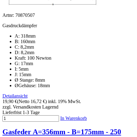
Artnr: 70870507
Gasdruckdämpfer
A: 318mm
B: 160mm
C: 8,2mm
D: 8,2mm
Kraft: 100 Newton
G: 17mm
I: 5mm
J: 15mm
Ø Stange: 8mm
ØGehäuse: 18mm
Detailansicht
19,90 €
(Netto 16,72 €)
inkl. 19% MwSt.
zzgl. Versandkosten
Lagernd
Lieferfrist 1-3 Tage
In Warenkorb
Gasfeder A=356mm - B=175mm - 250