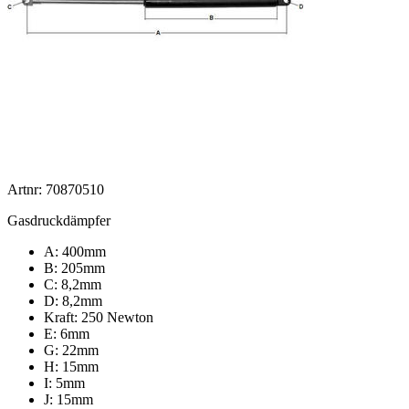
Artnr: 70870510
Gasdruckdämpfer
A: 400mm
B: 205mm
C: 8,2mm
D: 8,2mm
Kraft: 250 Newton
E: 6mm
G: 22mm
H: 15mm
I: 5mm
J: 15mm