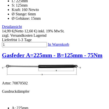
L: 225mm
S: 125mm
Kraft: 160 Newto
Ø Stange: 6mm
Ø Gehäuse: 15mm
Detailansicht
14,99 €
(Netto 12,60 €)
inkl. 19% MwSt.
zzgl. Versandkosten
Lagernd
Lieferfrist 1-3 Tage
In Warenkorb
Gasfeder A=225mm - B=125mm - 75Nm
Artnr: 70870502
Gasdruckdämpfer
A: 225mm