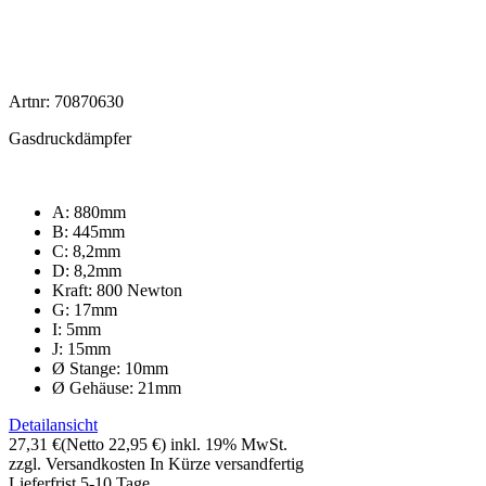
Artnr: 70870630
Gasdruckdämpfer
A: 880mm
B: 445mm
C: 8,2mm
D: 8,2mm
Kraft: 800 Newton
G: 17mm
I: 5mm
J: 15mm
Ø Stange: 10mm
Ø Gehäuse: 21mm
Detailansicht
27,31 €
(Netto 22,95 €)
inkl. 19% MwSt.
zzgl. Versandkosten
In Kürze versandfertig
Lieferfrist 5-10 Tage