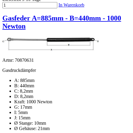
In Warenkorb
Gasfeder A=885mm - B=440mm - 1000
Newton
Artnr: 70870631
Gasdruckdämpfer
A: 885mm
B: 440mm
C: 8,2mm
D: 8,2mm
Kraft: 1000 Newton
G: 17mm
I: 5mm
J: 15mm
Ø Stange: 10mm
Ø Gehäuse: 21mm