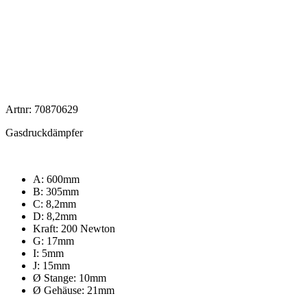
Artnr: 70870629
Gasdruckdämpfer
A: 600mm
B: 305mm
C: 8,2mm
D: 8,2mm
Kraft: 200 Newton
G: 17mm
I: 5mm
J: 15mm
Ø Stange: 10mm
Ø Gehäuse: 21mm