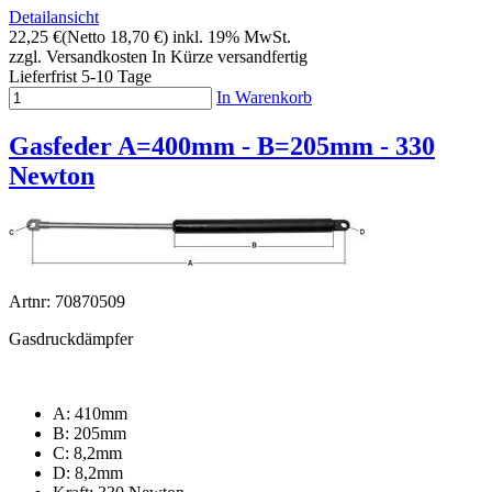
Detailansicht
22,25 €
(Netto 18,70 €)
inkl. 19% MwSt.
zzgl. Versandkosten
In Kürze versandfertig
Lieferfrist 5-10 Tage
In Warenkorb
Gasfeder A=400mm - B=205mm - 330
Newton
Artnr: 70870509
Gasdruckdämpfer
A: 410mm
B: 205mm
C: 8,2mm
D: 8,2mm