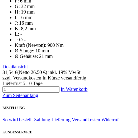
F: 6 mm
G: 32 mm
H: 19 mm
I: 16 mm
J: 16 mm
K: 8,2 mm
L: -
J: Ø -
Kraft (Newton): 900 Nm
Ø Stange: 10 mm
Ø Gehäuse: 21 mm
Detailansicht
31,54 €
(Netto 26,50 €)
inkl. 19% MwSt.
zzgl. Versandkosten
In Kürze versandfertig
Lieferfrist 5-10 Tage
In Warenkorb
Zum Seitenanfang
BESTELLUNG
So wird bestellt
Zahlung
Lieferung
Versandkosten
Widerruf
KUNDENSERVICE