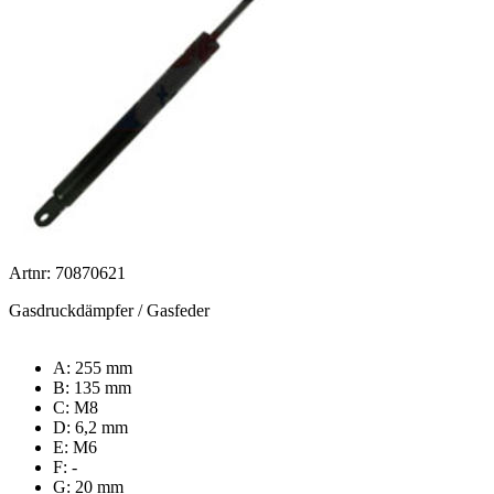
Artnr: 70870621
Gasdruckdämpfer / Gasfeder
A: 255 mm
B: 135 mm
C: M8
D: 6,2 mm
E: M6
F: -
G: 20 mm