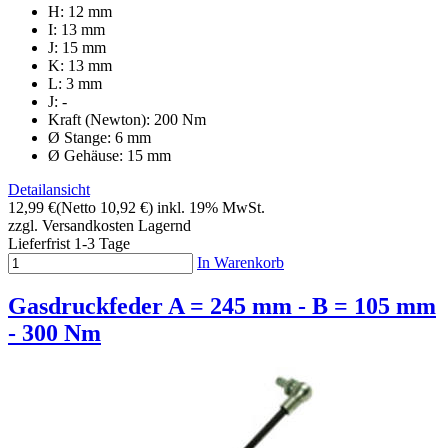
H: 12 mm
I: 13 mm
J: 15 mm
K: 13 mm
L: 3 mm
J: -
Kraft (Newton): 200 Nm
Ø Stange: 6 mm
Ø Gehäuse: 15 mm
Detailansicht
12,99 €
(Netto 10,92 €)
inkl. 19% MwSt.
zzgl. Versandkosten
Lagernd
Lieferfrist 1-3 Tage
In Warenkorb
Gasdruckfeder A = 245 mm - B = 105 mm
- 300 Nm