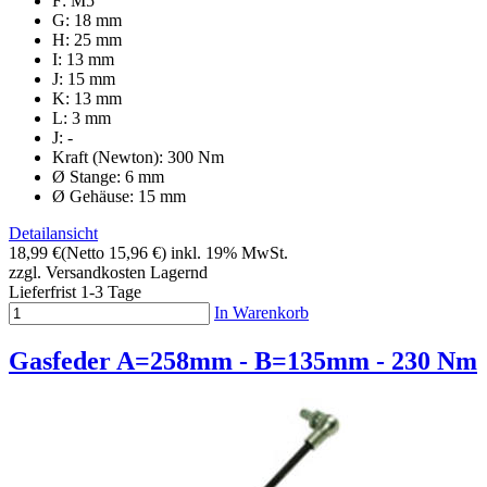
F: M5
G: 18 mm
H: 25 mm
I: 13 mm
J: 15 mm
K: 13 mm
L: 3 mm
J: -
Kraft (Newton): 300 Nm
Ø Stange: 6 mm
Ø Gehäuse: 15 mm
Detailansicht
18,99 €
(Netto 15,96 €)
inkl. 19% MwSt.
zzgl. Versandkosten
Lagernd
Lieferfrist 1-3 Tage
In Warenkorb
Gasfeder A=258mm - B=135mm - 230 Nm