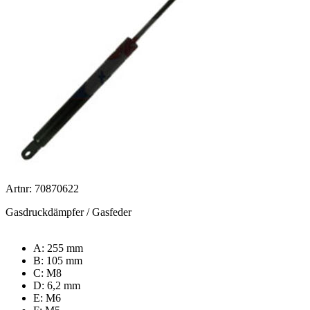
Artnr: 70870622
Gasdruckdämpfer / Gasfeder
A: 255 mm
B: 105 mm
C: M8
D: 6,2 mm
E: M6