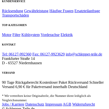
KUNDENSERVICE
Rücksendung
Gewährleistung
Häufige Fragen
Ersatzteilanfrage
Transportschäden
TOP-KATEGORIEN
Motor
Filter
Kühlsystem
Vorderachse
Elektrik
KONTAKT
Tel: 06127-992360
Fax: 06127-9923629
info@schlepper-teile.de
Frankfurter Straße 14
D - 65527 Niedernhausen
VERSAND
90 Tage Rückgaberecht
Kostenloser Paket Rückversand
Schneller
Versand
6,90 € für Paketversand innerhalb Deutschland
* Wir vertreiben keine Originalteile, die Nummer dient lediglich als
Vergleichsnummer.
Jobs / Karriere
Datenschutz
Impressum
AGB
Widerrufsrecht
© Schlepper-Teile.de