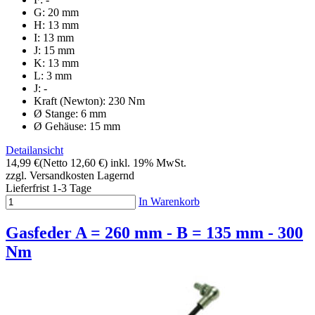
G: 20 mm
H: 13 mm
I: 13 mm
J: 15 mm
K: 13 mm
L: 3 mm
J: -
Kraft (Newton): 230 Nm
Ø Stange: 6 mm
Ø Gehäuse: 15 mm
Detailansicht
14,99 €
(Netto 12,60 €)
inkl. 19% MwSt.
zzgl. Versandkosten
Lagernd
Lieferfrist 1-3 Tage
In Warenkorb
Gasfeder A = 260 mm - B = 135 mm - 300
Nm