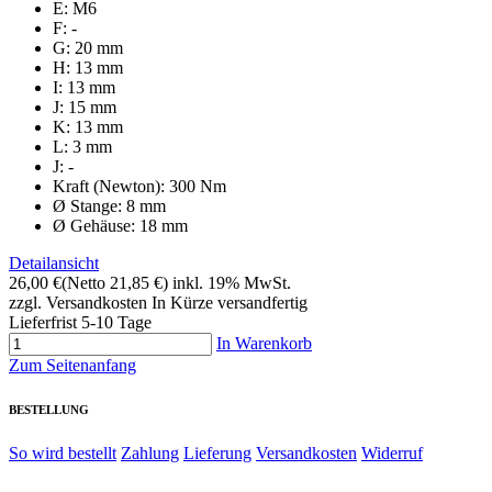
E: M6
F: -
G: 20 mm
H: 13 mm
I: 13 mm
J: 15 mm
K: 13 mm
L: 3 mm
J: -
Kraft (Newton): 300 Nm
Ø Stange: 8 mm
Ø Gehäuse: 18 mm
Detailansicht
26,00 €
(Netto 21,85 €)
inkl. 19% MwSt.
zzgl. Versandkosten
In Kürze versandfertig
Lieferfrist 5-10 Tage
In Warenkorb
Zum Seitenanfang
BESTELLUNG
So wird bestellt
Zahlung
Lieferung
Versandkosten
Widerruf