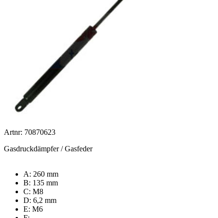
Artnr: 70870623
Gasdruckdämpfer / Gasfeder
A: 260 mm
B: 135 mm
C: M8
D: 6,2 mm
E: M6
F: -