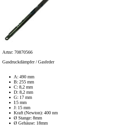
Artnr: 70870566
Gasdruckdämpfer / Gasfeder
A: 490 mm
B: 255 mm
C: 8,2 mm
D: 8,2 mm
G: 17 mm
I:5 mm
J: 15 mm
Kraft (Newton): 400 nm
Ø Stange: 8mm
Ø Gehäuse: 18mm