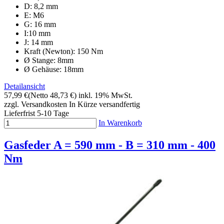
D: 8,2 mm
E: M6
G: 16 mm
I:10 mm
J: 14 mm
Kraft (Newton): 150 Nm
Ø Stange: 8mm
Ø Gehäuse: 18mm
Detailansicht
57,99 €
(Netto 48,73 €)
inkl. 19% MwSt.
zzgl. Versandkosten
In Kürze versandfertig
Lieferfrist 5-10 Tage
In Warenkorb
Gasfeder A = 590 mm - B = 310 mm - 400
Nm