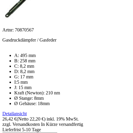
Artnr: 70870567
Gasdruckdämpfer / Gasfeder
A: 495 mm
B: 258 mm
C: 8,2 mm
D: 8,2 mm
G: 17 mm
I:5 mm
J: 15 mm
Kraft (Newton): 210 nm
Ø Stange: 8mm
Ø Gehäuse: 18mm
Detailansicht
26,42 €
(Netto 22,20 €)
inkl. 19% MwSt.
zzgl. Versandkosten
In Kürze versandfertig
Lieferfrist 5-10 Tage