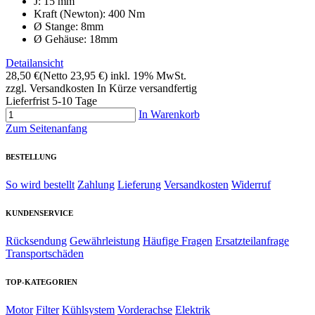
J: 15 mm
Kraft (Newton): 400 Nm
Ø Stange: 8mm
Ø Gehäuse: 18mm
Detailansicht
28,50 €
(Netto 23,95 €)
inkl. 19% MwSt.
zzgl. Versandkosten
In Kürze versandfertig
Lieferfrist 5-10 Tage
In Warenkorb
Zum Seitenanfang
BESTELLUNG
So wird bestellt
Zahlung
Lieferung
Versandkosten
Widerruf
KUNDENSERVICE
Rücksendung
Gewährleistung
Häufige Fragen
Ersatzteilanfrage
Transportschäden
TOP-KATEGORIEN
Motor
Filter
Kühlsystem
Vorderachse
Elektrik