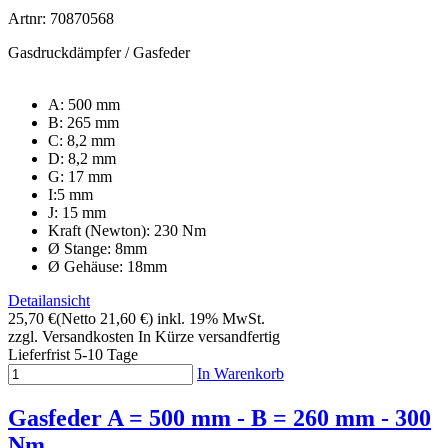
Artnr: 70870568
Gasdruckdämpfer / Gasfeder
A: 500 mm
B: 265 mm
C: 8,2 mm
D: 8,2 mm
G: 17 mm
I:5 mm
J: 15 mm
Kraft (Newton): 230 Nm
Ø Stange: 8mm
Ø Gehäuse: 18mm
Detailansicht
25,70 €
(Netto 21,60 €)
inkl. 19% MwSt.
zzgl. Versandkosten
In Kürze versandfertig
Lieferfrist 5-10 Tage
In Warenkorb
Gasfeder A = 500 mm - B = 260 mm - 300
Nm