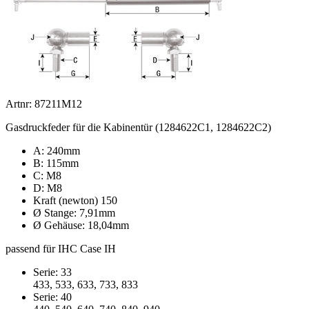
Artnr: 87211M12
Gasdruckfeder für die Kabinentür (1284622C1, 1284622C2)
A: 240mm
B: 115mm
C: M8
D: M8
Kraft (newton) 150
Ø Stange: 7,91mm
Ø Gehäuse: 18,04mm
passend für IHC Case IH
Serie: 33
433, 533, 633, 733, 833
Serie: 40