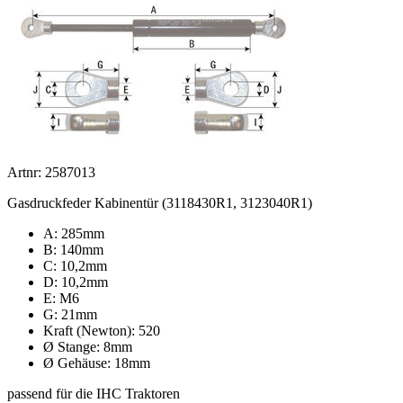
Artnr: 2587013
Gasdruckfeder Kabinentür (3118430R1, 3123040R1)
A: 285mm
B: 140mm
C: 10,2mm
D: 10,2mm
E: M6
G: 21mm
Kraft (Newton): 520
Ø Stange: 8mm
Ø Gehäuse: 18mm
passend für die IHC Traktoren