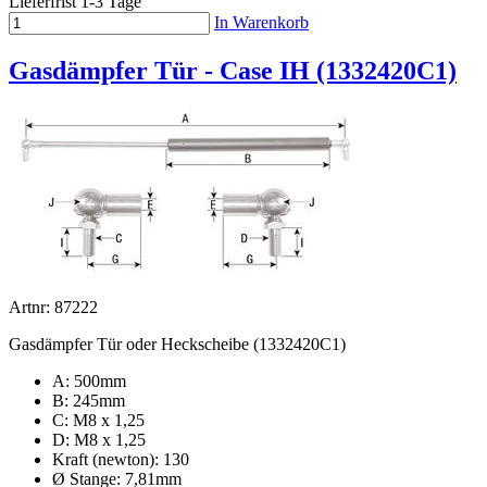
Lieferfrist 1-3 Tage
In Warenkorb
Gasdämpfer Tür - Case IH (1332420C1)
Artnr: 87222
Gasdämpfer Tür oder Heckscheibe (1332420C1)
A: 500mm
B: 245mm
C: M8 x 1,25
D: M8 x 1,25
Kraft (newton): 130
Ø Stange: 7,81mm