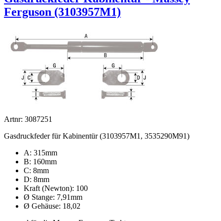
Ferguson (3103957M1)
Artnr: 3087251
Gasdruckfeder für Kabinentür (3103957M1, 3535290M91)
A: 315mm
B: 160mm
C: 8mm
D: 8mm
Kraft (Newton): 100
Ø Stange: 7,91mm
Ø Gehäuse: 18,02