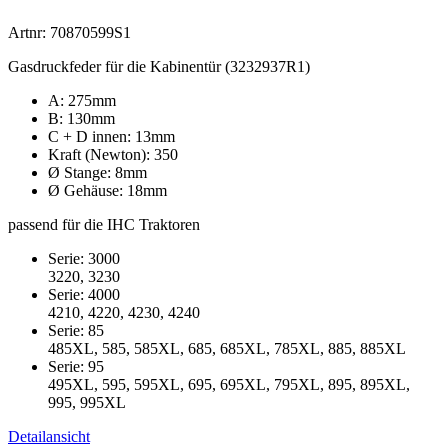
Artnr: 70870599S1
Gasdruckfeder für die Kabinentür (3232937R1)
A: 275mm
B: 130mm
C + D innen: 13mm
Kraft (Newton): 350
Ø Stange: 8mm
Ø Gehäuse: 18mm
passend für die IHC Traktoren
Serie: 3000
3220, 3230
Serie: 4000
4210, 4220, 4230, 4240
Serie: 85
485XL, 585, 585XL, 685, 685XL, 785XL, 885, 885XL
Serie: 95
495XL, 595, 595XL, 695, 695XL, 795XL, 895, 895XL,
995, 995XL
Detailansicht