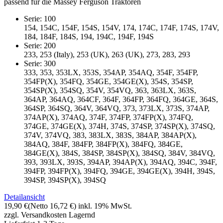
passend für die Massey Ferguson Traktoren
Serie: 100
154, 154C, 154F, 154S, 154V, 174, 174C, 174F, 174S, 174V,
184, 184F, 184S, 194, 194C, 194F, 194S
Serie: 200
233, 253 (Italy), 253 (UK), 263 (UK), 273, 283, 293
Serie: 300
333, 353, 353LX, 353S, 354AP, 354AQ, 354F, 354FP,
354FP(X), 354FQ, 354GE, 354GE(X), 354S, 354SP,
354SP(X), 354SQ, 354V, 354VQ, 363, 363LX, 363S,
364AP, 364AQ, 364CF, 364F, 364FP, 364FQ, 364GE, 364S,
364SP, 364SQ, 364V, 364VQ, 373, 373LX, 373S, 374AP,
374AP(X), 374AQ, 374F, 374FP, 374FP(X), 374FQ,
374GE, 374GE(X), 374H, 374S, 374SP, 374SP(X), 374SQ,
374V, 374VQ, 383, 383LX, 383S, 384AP, 384AP(X),
384AQ, 384F, 384FP, 384FP(X), 384FQ, 384GE,
384GE(X), 384S, 384SP, 384SP(X), 384SQ, 384V, 384VQ,
393, 393LX, 393S, 394AP, 394AP(X), 394AQ, 394C, 394F,
394FP, 394FP(X), 394FQ, 394GE, 394GE(X), 394H, 394S,
394SP, 394SP(X), 394SQ
Detailansicht
19,90 €
(Netto 16,72 €)
inkl. 19% MwSt.
zzgl. Versandkosten
Lagernd