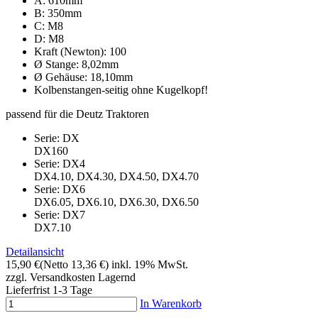
A: 610mm
B: 350mm
C: M8
D: M8
Kraft (Newton): 100
Ø Stange: 8,02mm
Ø Gehäuse: 18,10mm
Kolbenstangen-seitig ohne Kugelkopf!
passend für die Deutz Traktoren
Serie: DX
DX160
Serie: DX4
DX4.10, DX4.30, DX4.50, DX4.70
Serie: DX6
DX6.05, DX6.10, DX6.30, DX6.50
Serie: DX7
DX7.10
Detailansicht
15,90 €
(Netto 13,36 €)
inkl. 19% MwSt.
zzgl. Versandkosten
Lagernd
Lieferfrist 1-3 Tage
In Warenkorb