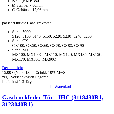
Kraft (NM): 350
Ø Stange: 7,80mm
Ø Gehäuse: 17,96mm
passend für die Case Traktoren
Serie: 5000
5120, 5130, 5140, 5150, 5220, 5230, 5240, 5250
Serie: CX
CX100, CX50, CX60, CX70, CX80, CX90
Serie: MX
MX100, MX100C, MX110, MX120, MX135, MX150,
MX170, MX80C, MX90C
Detailansicht
15,99 €
(Netto 13,44 €)
inkl. 19% MwSt.
zzgl. Versandkosten
Lagernd
Lieferfrist 1-3 Tage
In Warenkorb
Gasdruckfeder Tür - IHC (3118430R1,
3123040R1)