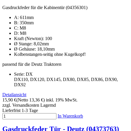
Gasdruckfeder für die Kabinentür (04356301)
A: 611mm
B: 350mm
C: M8
D: M8
Kraft (Newton): 100
Ø Stange: 8,02mm
Ø Gehäuse: 18,10mm
Kolbenstangen-seitig ohne Kugelkopf!
passend für die Deutz Traktoren
Serie: DX
DX110, DX120, DX145, DX80, DX85, DX86, DX90,
DX92
Detailansicht
15,90 €
(Netto 13,36 €)
inkl. 19% MwSt.
zzgl. Versandkosten
Lagernd
Lieferfrist 1-3 Tage
In Warenkorb
Gasdruckfeder Tür - Deutz (04373763)