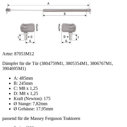
Artnr: 87053M12
Dämpfer für die Tür (3804759M1, 3805354M1, 3806767M1,
3904695M1)
A: 485mm
B: 245mm
C: M8 x 1,25
D: M8 x 1,25
Kraft (Newton): 175
Ø Stange: 7,82mm
Ø Gehäuse: 17,95mm
passend für die Massey Ferguson Traktoren