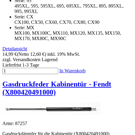
Serie: 95
495XL, 595, 595XL, 695, 695XL, 795XL, 895, 895XL,
995, 995XL
Serie: CX
CX100, CX50, CX60, CX70, CX80, CX90
Serie: MX
MX100, MX100C, MX110, MX120, MX135, MX150,
MX170, MX80C, MX90C
Detailansicht
14,99 €
(Netto 12,60 €)
inkl. 19% MwSt.
zzgl. Versandkosten
Lagernd
Lieferfrist 1-3 Tage
In Warenkorb
Gasdruckfeder Kabinentür - Fendt
(X800420491000)
Artnr: 87257
Gasdruckdämpfer für die Kabinentür (X800420491000)