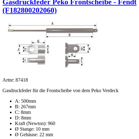
Gasdruckfeder Peko Frontscheibe - Fendt
(F182800202060)
Artnr: 87418
Gasdruckfeder für die Frontscheibe von dem Peko Verdeck
A: 500mm
B: 267mm
C: 8mm
D: 8mm
Kraft (Newton): 960
Ø Stange: 10 mm
Ø Gehäuse: 22 mm