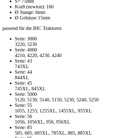
S= 75mm
Kraft (newton): 160
Ø Stange: 6mm
Ø Gehäuse 15mm
passend für die IHC Traktoren
Serie: 3000
3220, 3230
Serie: 4000
4210, 4220, 4230, 4240
Serie: 43
743XL
Serie: 44
844XL
Serie: 45
745XL, 845XL
Serie: 5000
5120, 5130, 5140, 5150, 5230, 5240, 5250
Serie: 55
1055, 1255, 1255XL, 1455XL, 955XL
Serie: 56
1056, 1056XL, 956, 956XL
Serie: 85
585, 685, 685XL, 785XL, 885, 885XL