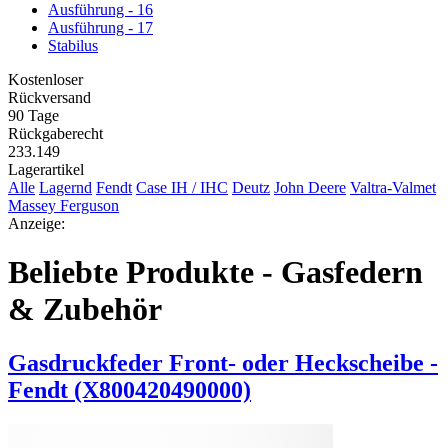
Ausführung - 16
Ausführung - 17
Stabilus
Kostenloser
Rückversand
90 Tage
Rückgaberecht
233.149
Lagerartikel
Alle
Lagernd
Fendt
Case IH / IHC
Deutz
John Deere
Valtra-Valmet
Massey Ferguson
Anzeige:
Beliebte Produkte - Gasfedern
& Zubehör
Gasdruckfeder Front- oder Heckscheibe -
Fendt (X800420490000)