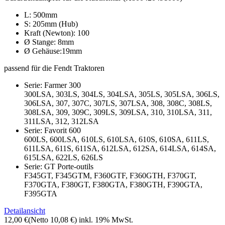
L: 500mm
S: 205mm (Hub)
Kraft (Newton): 100
Ø Stange: 8mm
Ø Gehäuse:19mm
passend für die Fendt Traktoren
Serie: Farmer 300
300LSA, 303LS, 304LS, 304LSA, 305LS, 305LSA, 306LS,
306LSA, 307, 307C, 307LS, 307LSA, 308, 308C, 308LS,
308LSA, 309, 309C, 309LS, 309LSA, 310, 310LSA, 311,
311LSA, 312, 312LSA
Serie: Favorit 600
600LS, 600LSA, 610LS, 610LSA, 610S, 610SA, 611LS,
611LSA, 611S, 611SA, 612LSA, 612SA, 614LSA, 614SA,
615LSA, 622LS, 626LS
Serie: GT Porte-outils
F345GT, F345GTM, F360GTF, F360GTH, F370GT,
F370GTA, F380GT, F380GTA, F380GTH, F390GTA,
F395GTA
Detailansicht
12,00 €
(Netto 10,08 €)
inkl. 19% MwSt.