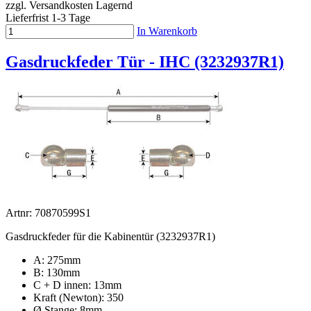
zzgl. Versandkosten
Lagernd
Lieferfrist 1-3 Tage
In Warenkorb
Gasdruckfeder Tür - IHC (3232937R1)
Artnr: 70870599S1
Gasdruckfeder für die Kabinentür (3232937R1)
A: 275mm
B: 130mm
C + D innen: 13mm
Kraft (Newton): 350
Ø Stange: 8mm