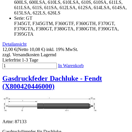
600LS, 600LSA, 610LS, 610LSA, 610S, 610SA, 611LS,
611LSA, 611S, 611SA, 612LSA, 612SA, 614LSA, 614SA,
615LSA, 622LS, 626LS
Serie: GT
F345GT, F345GTM, F360GTF, F360GTH, F370GT,
F370GTA, F380GT, F380GTA, F380GTH, F390GTA,
F395GTA
Detailansicht
12,00 €
(Netto 10,08 €)
inkl. 19% MwSt.
zzgl. Versandkosten
Lagernd
Lieferfrist 1-3 Tage
In Warenkorb
Gasdruckfeder Dachluke - Fendt
(X800420446000)
Artnr: 87133
Gasdruckdämpfer für Dachluke