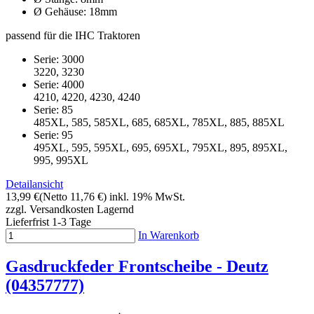
Ø Gehäuse: 18mm
passend für die IHC Traktoren
Serie: 3000
3220, 3230
Serie: 4000
4210, 4220, 4230, 4240
Serie: 85
485XL, 585, 585XL, 685, 685XL, 785XL, 885, 885XL
Serie: 95
495XL, 595, 595XL, 695, 695XL, 795XL, 895, 895XL,
995, 995XL
Detailansicht
13,99 €
(Netto 11,76 €)
inkl. 19% MwSt.
zzgl. Versandkosten
Lagernd
Lieferfrist 1-3 Tage
In Warenkorb
Gasdruckfeder Frontscheibe - Deutz
(04357777)