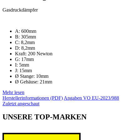
Gasdruckdämpfer
A: 600mm
B: 305mm
C: 8,2mm
D: 8,2mm
Kraft: 200 Newton
G: 17mm
I: 5mm
J: 15mm
Ø Stange: 10mm
Ø Gehäuse: 21mm
Mehr lesen
Herstellerinformationen (PDF)
Angaben VO EU-2023/988
Zuletzt angeschaut
UNSERE TOP-MARKEN