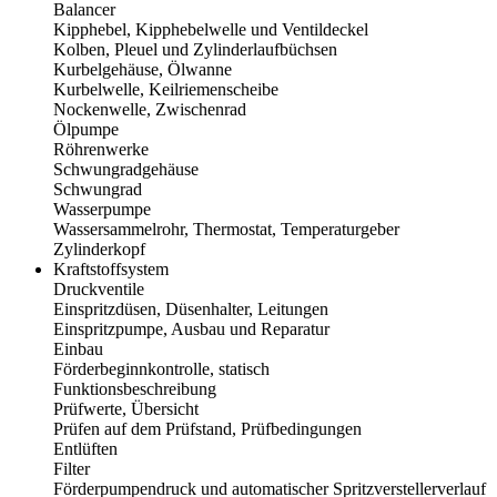
Balancer
Kipphebel, Kipphebelwelle und Ventildeckel
Kolben, Pleuel und Zylinderlaufbüchsen
Kurbelgehäuse, Ölwanne
Kurbelwelle, Keilriemenscheibe
Nockenwelle, Zwischenrad
Ölpumpe
Röhrenwerke
Schwungradgehäuse
Schwungrad
Wasserpumpe
Wassersammelrohr, Thermostat, Temperaturgeber
Zylinderkopf
Kraftstoffsystem
Druckventile
Einspritzdüsen, Düsenhalter, Leitungen
Einspritzpumpe, Ausbau und Reparatur
Einbau
Förderbeginnkontrolle, statisch
Funktionsbeschreibung
Prüfwerte, Übersicht
Prüfen auf dem Prüfstand, Prüfbedingungen
Entlüften
Filter
Förderpumpendruck und automatischer Spritzverstellerverlauf