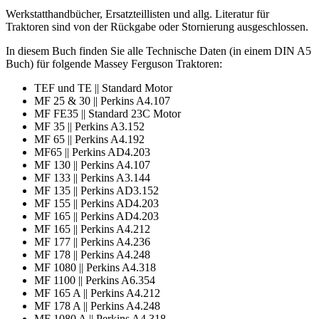
Werkstatthandbücher, Ersatzteillisten und allg. Literatur für
Traktoren sind von der Rückgabe oder Stornierung ausgeschlossen.
In diesem Buch finden Sie alle Technische Daten (in einem DIN A5
Buch) für folgende Massey Ferguson Traktoren:
TEF und TE || Standard Motor
MF 25 & 30 || Perkins A4.107
MF FE35 || Standard 23C Motor
MF 35 || Perkins A3.152
MF 65 || Perkins A4.192
MF65 || Perkins AD4.203
MF 130 || Perkins A4.107
MF 133 || Perkins A3.144
MF 135 || Perkins AD3.152
MF 155 || Perkins AD4.203
MF 165 || Perkins AD4.203
MF 165 || Perkins A4.212
MF 177 || Perkins A4.236
MF 178 || Perkins A4.248
MF 1080 || Perkins A4.318
MF 1100 || Perkins A6.354
MF 165 A || Perkins A4.212
MF 178 A || Perkins A4.248
MF 1080 A || Perkins A4.318