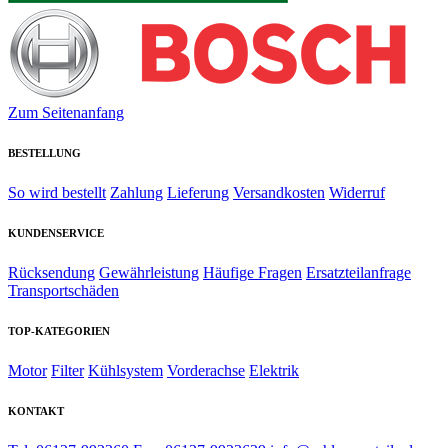
Zum Seitenanfang
BESTELLUNG
So wird bestellt
Zahlung
Lieferung
Versandkosten
Widerruf
KUNDENSERVICE
Rücksendung
Gewährleistung
Häufige Fragen
Ersatzteilanfrage
Transportschäden
TOP-KATEGORIEN
Motor
Filter
Kühlsystem
Vorderachse
Elektrik
KONTAKT