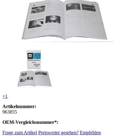
+1
Artikelnummer:
963855
OEM-Vergleichsnummer*:
Frage zum Artikel
Preiswerter gesehen?
Empfehlen