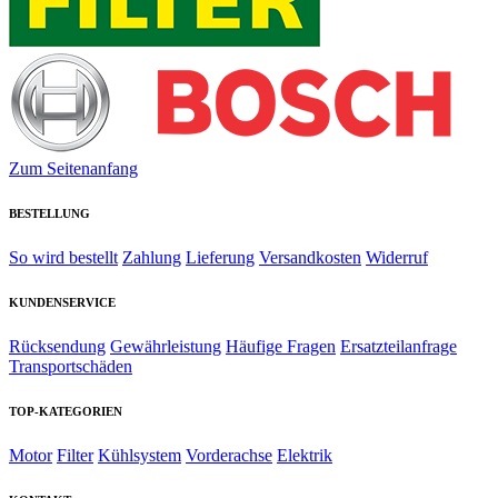
Zum Seitenanfang
BESTELLUNG
So wird bestellt
Zahlung
Lieferung
Versandkosten
Widerruf
KUNDENSERVICE
Rücksendung
Gewährleistung
Häufige Fragen
Ersatzteilanfrage
Transportschäden
TOP-KATEGORIEN
Motor
Filter
Kühlsystem
Vorderachse
Elektrik