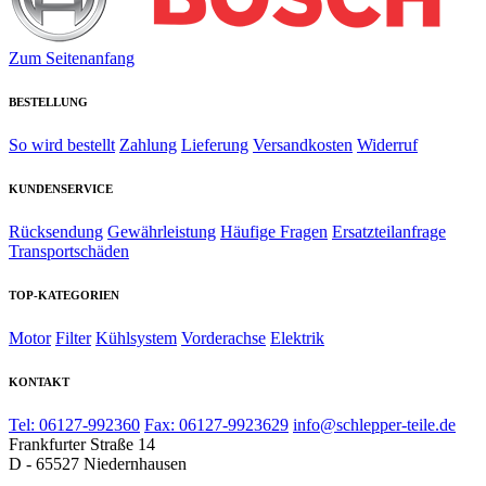
Zum Seitenanfang
BESTELLUNG
So wird bestellt
Zahlung
Lieferung
Versandkosten
Widerruf
KUNDENSERVICE
Rücksendung
Gewährleistung
Häufige Fragen
Ersatzteilanfrage
Transportschäden
TOP-KATEGORIEN
Motor
Filter
Kühlsystem
Vorderachse
Elektrik
KONTAKT
Tel: 06127-992360
Fax: 06127-9923629
info@schlepper-teile.de
Frankfurter Straße 14
D - 65527 Niedernhausen