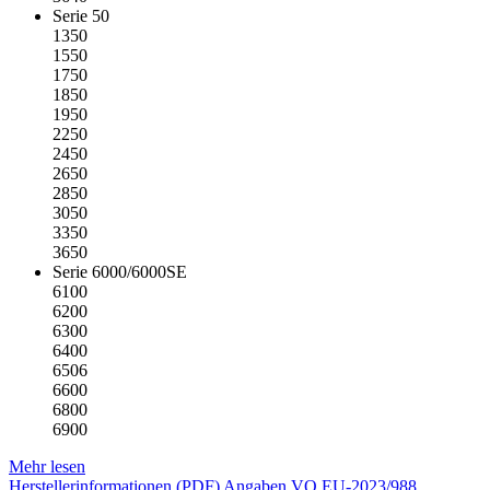
Serie 50
1350
1550
1750
1850
1950
2250
2450
2650
2850
3050
3350
3650
Serie 6000/6000SE
6100
6200
6300
6400
6506
6600
6800
6900
Mehr lesen
Herstellerinformationen (PDF)
Angaben VO EU-2023/988