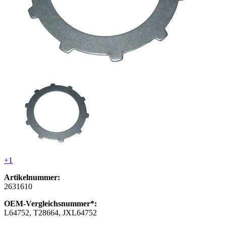
+1
Artikelnummer:
2631610
OEM-Vergleichsnummer*:
L64752, T28664, JXL64752