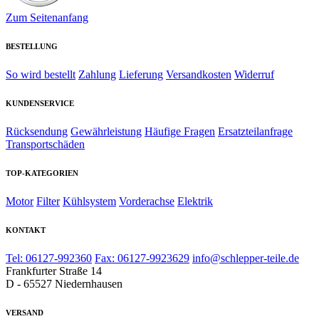
Zum Seitenanfang
BESTELLUNG
So wird bestellt
Zahlung
Lieferung
Versandkosten
Widerruf
KUNDENSERVICE
Rücksendung
Gewährleistung
Häufige Fragen
Ersatzteilanfrage
Transportschäden
TOP-KATEGORIEN
Motor
Filter
Kühlsystem
Vorderachse
Elektrik
KONTAKT
Tel: 06127-992360
Fax: 06127-9923629
info@schlepper-teile.de
Frankfurter Straße 14
D - 65527 Niedernhausen
VERSAND