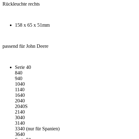
Rückleuchte rechts
158 x 65 x 51mm
passend für John Deere
Serie 40
840
940
1040
1140
1640
2040
2040S
2140
3040
3140
3340 (nur für Spanien)
3640