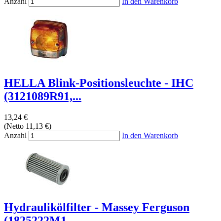
Anzahl
In den Warenkorb
HELLA Blink-Positionsleuchte - IHC
(3121089R91,...
13,24 €
(Netto 11,13 €)
Anzahl
In den Warenkorb
Hydraulikölfilter - Massey Ferguson
(1825222M1,...