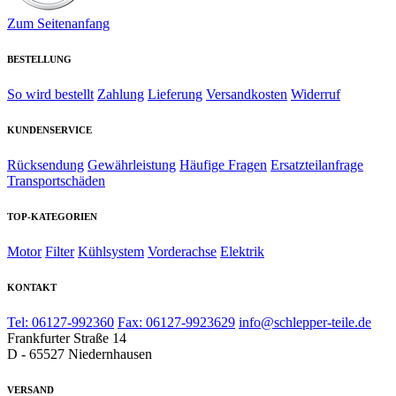
Zum Seitenanfang
BESTELLUNG
So wird bestellt
Zahlung
Lieferung
Versandkosten
Widerruf
KUNDENSERVICE
Rücksendung
Gewährleistung
Häufige Fragen
Ersatzteilanfrage
Transportschäden
TOP-KATEGORIEN
Motor
Filter
Kühlsystem
Vorderachse
Elektrik
KONTAKT
Tel: 06127-992360
Fax: 06127-9923629
info@schlepper-teile.de
Frankfurter Straße 14
D - 65527 Niedernhausen
VERSAND